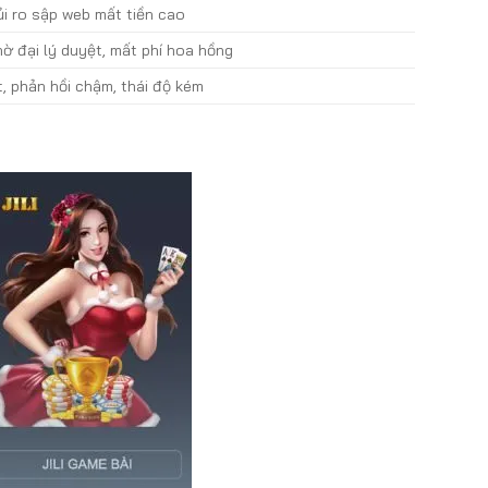
ủi ro sập web mất tiền cao
hờ đại lý duyệt, mất phí hoa hồng
t, phản hồi chậm, thái độ kém