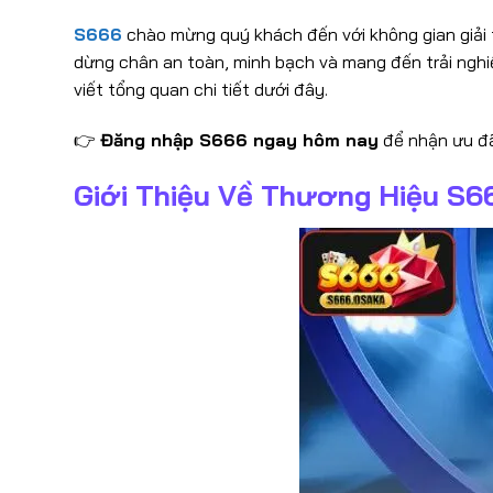
S666
chào mừng quý khách đến với không gian giải tr
dừng chân an toàn, minh bạch và mang đến trải ngh
viết tổng quan chi tiết dưới đây.
👉
Đăng nhập S666 ngay hôm nay
để nhận ưu đã
Giới Thiệu Về Thương Hiệu S6