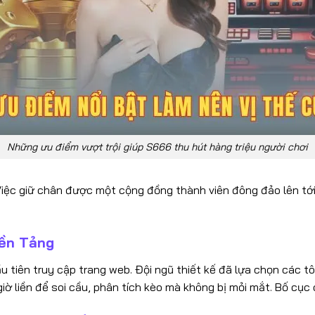
Những ưu điểm vượt trội giúp S666 thu hút hàng triệu người chơi
. Việc giữ chân được một cộng đồng thành viên đông đảo lên t
Nền Tảng
u tiên truy cập trang web. Đội ngũ thiết kế đã lựa chọn các 
giờ liền để soi cầu, phân tích kèo mà không bị mỏi mắt. Bố c