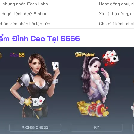
, chứng nhận iTech Labs
Hoạt động chui, r
, duyệt lệnh dưới 5 phút
Xử lý thủ công, c
nhân viên phản hồi lập tức
Chỉ có 1 kênh cha
ẩm Đỉnh Cao Tại S666