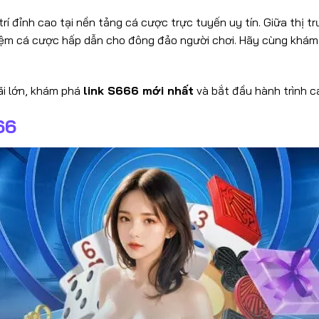
í đỉnh cao tại nền tảng cá cược trực tuyến uy tín. Giữa thị t
iệm cá cược hấp dẫn cho đông đảo người chơi. Hãy cùng khám 
i lớn, khám phá
link S666 mới nhất
và bắt đầu hành trình c
66