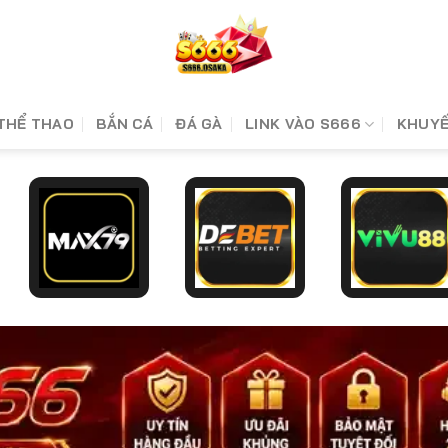
THỂ THAO
BẮN CÁ
ĐÁ GÀ
LINK VÀO S666
KHUYẾ