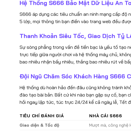
Hệ Thống S666 Bảo Mật Dữ Liệu An To
S666 áp dụng các tiêu chuẩn an ninh mạng cấp độ ng
5 lớp, mọi thông tin bạn điền vào trang web đều đ
Thanh Khoản Siêu Tốc, Giao Dịch Tỷ Lệ
Sự sòng phẳng trong vấn đề tiền bạc là yếu tố tạo n
trực tiếp giữa người chơi và hệ thống máy chủ, không
bao nhiêu nhận bấy nhiêu, thắng bao nhiêu rút về bấy 
Đội Ngũ Chăm Sóc Khách Hàng S666 C
Hệ thống dù hoàn hảo đến đâu cũng không tránh khỏi
đào tạo bài bản. Bất cứ khi nào bạn gặp sự cố, bạn 
hồi ngay lập tức, túc trực 24/24 kể cả ngày lễ, Tết 
TIÊU CHÍ ĐÁNH GIÁ
NHÀ CÁI S666
Giao diện & Tốc độ
Mượt mà, công nghệ H