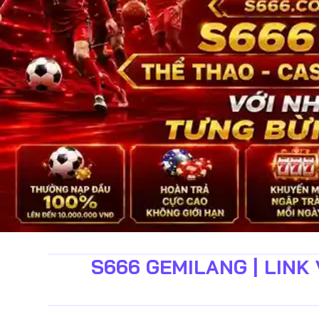
S666 GEMILANG | LINK