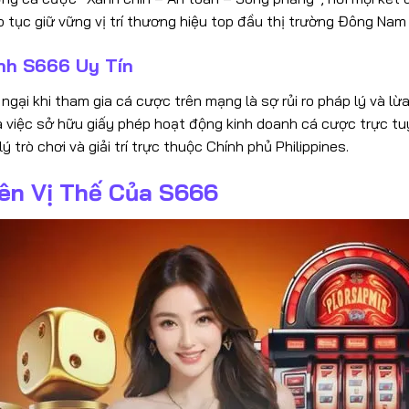
p tục giữ vững vị trí thương hiệu top đầu thị trường Đông Na
nh S666 Uy Tín
gại khi tham gia cá cược trên mạng là sợ rủi ro pháp lý và lừa
 việc sở hữu giấy phép hoạt động kinh doanh cá cược trực t
rò chơi và giải trí trực thuộc Chính phủ Philippines.
ên Vị Thế Của S666