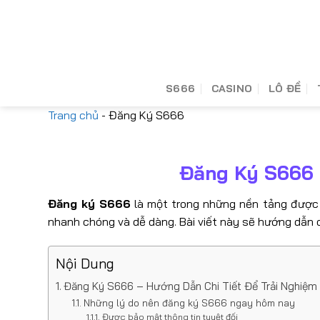
Bỏ
qua
nội
dung
S666
CASINO
LÔ ĐỀ
Trang chủ
-
Đăng Ký S666
Đăng Ký S666 
Đăng ký S666
là một trong những nền tảng được 
nhanh chóng và dễ dàng. Bài viết này sẽ hướng dẫn ch
Nội Dung
Đăng Ký S666 – Hướng Dẫn Chi Tiết Để Trải Nghiệm
Những lý do nên đăng ký S666 ngay hôm nay
Được bảo mật thông tin tuyệt đối