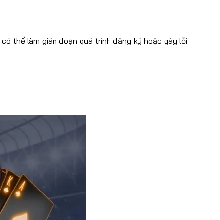
 có thể làm gián đoạn quá trình đăng ký hoặc gây lỗi