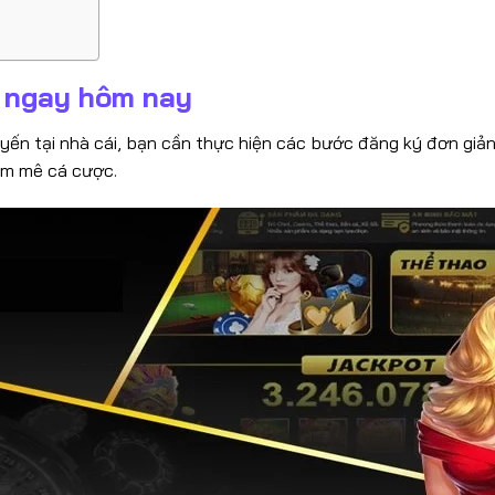
 ngay hôm nay
yến tại nhà cái, bạn cần thực hiện các bước đăng ký đơn giản.
đam mê cá cược.