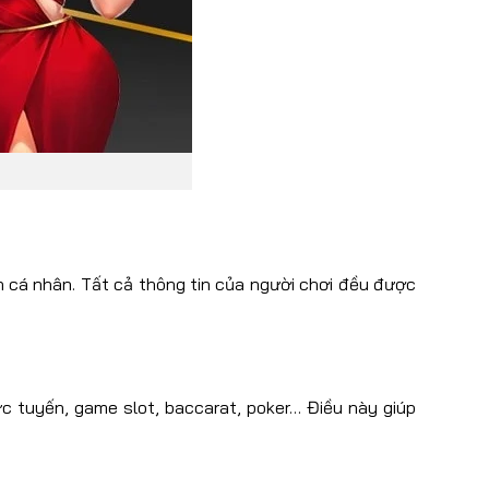
n cá nhân. Tất cả thông tin của người chơi đều được
c tuyến, game slot, baccarat, poker… Điều này giúp