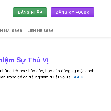
ĐĂNG NHẬP
ĐĂNG KÝ +666K
N MÃI S666
LIÊN HỆ S666
hiệm Sự Thú Vị
 những trò chơi hấp dẫn, bạn cần đăng ký
một cách
uan trọng để có trải nghiệm tuyệt vời tại
S666
.