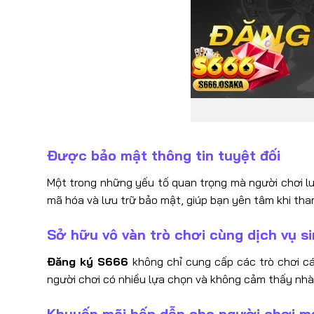
Được bảo mật thông tin tuyệt đối
Một trong những yếu tố quan trọng mà người chơi lu
mã hóa và lưu trữ bảo mật, giúp bạn yên tâm khi tham
Sở hữu vô vàn trò chơi cùng dịch vụ s
Đăng ký S666
không chỉ cung cấp các trò chơi c
người chơi có nhiều lựa chọn và không cảm thấy nhà
Khuyến mãi hấp dẫn cho người chơi m