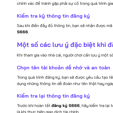
chính xác để tránh gặp phải sự cố trong quá trình gia
Kiểm tra kỹ thông tin đăng ký
Sau khi điền đầy đủ thông tin, bạn sẽ nhận được mã
S666
.
Một số các lưu ý đặc biệt khi 
Khi tham gia vào nhà cái, người chơi cần lưu ý một 
Chọn tên tài khoản dễ nhớ và an toàn
Trong quá trình đăng ký, bạn sẽ được yêu cầu tạo t
dụng những thông tin dễ đoán như tên thật hay ngày
Kiểm tra lại thông tin đăng ký
Trước khi hoàn tất
đăng ký S666
, hãy kiểm tra lại
là khi thực hiện giao dịch tài chính.