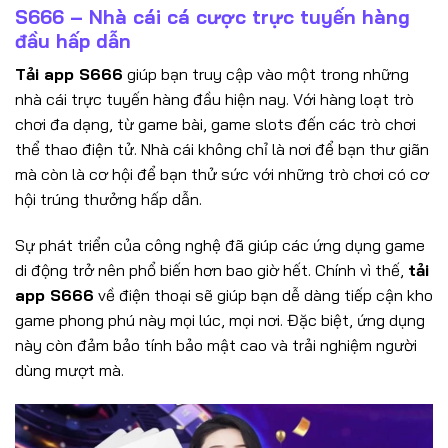
S666 – Nhà cái cá cược trực tuyến hàng
đầu hấp dẫn
Tải app S666
giúp bạn truy cập vào một trong những
nhà cái trực tuyến hàng đầu hiện nay. Với hàng loạt trò
chơi đa dạng, từ game bài, game slots đến các trò chơi
thể thao điện tử. Nhà cái không chỉ là nơi để bạn thư giãn
mà còn là cơ hội để bạn thử sức với những trò chơi có cơ
hội trúng thưởng hấp dẫn.
Sự phát triển của công nghệ đã giúp các ứng dụng game
di động trở nên phổ biến hơn bao giờ hết. Chính vì thế,
tải
app S666
về điện thoại sẽ giúp bạn dễ dàng tiếp cận kho
game phong phú này mọi lúc, mọi nơi. Đặc biệt, ứng dụng
này còn đảm bảo tính bảo mật cao và trải nghiệm người
dùng mượt mà.