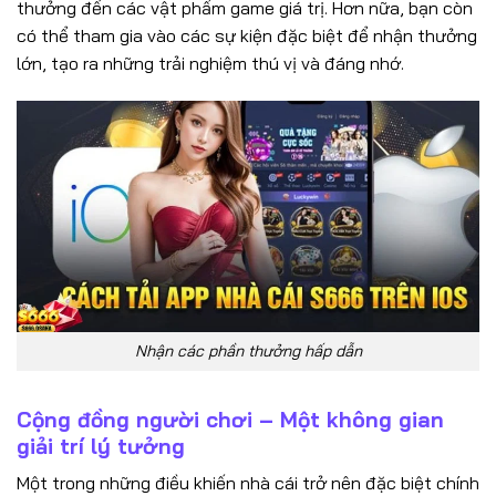
thưởng đến các vật phẩm game giá trị. Hơn nữa, bạn còn
có thể tham gia vào các sự kiện đặc biệt để nhận thưởng
lớn, tạo ra những trải nghiệm thú vị và đáng nhớ.
Nhận các phần thưởng hấp dẫn
Cộng đồng người chơi – Một không gian
giải trí lý tưởng
Một trong những điều khiến nhà cái trở nên đặc biệt chính