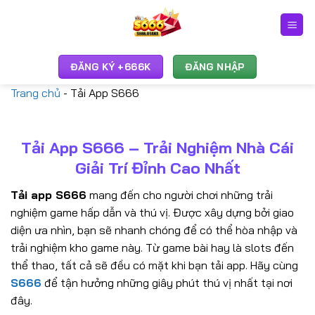
Bỏ
qua
nội
dung
ĐĂNG KÝ +666K
ĐĂNG NHẬP
Trang chủ
-
Tải App S666
Tải App S666 – Trải Nghiệm Nhà Cái
Giải Trí Đỉnh Cao Nhất
Tải app S666
mang đến cho người chơi những trải
nghiệm game hấp dẫn và thú vị. Được xây dựng bởi giao
diện ưa nhìn, bạn sẽ nhanh chóng để có thể hòa nhập và
trải nghiệm kho game này. Từ game bài hay là slots đến
thể thao, tất cả sẽ đều có mặt khi bạn tải app. Hãy cùng
S666
để tận hưởng những giây phút thú vị nhất tại nơi
đây.