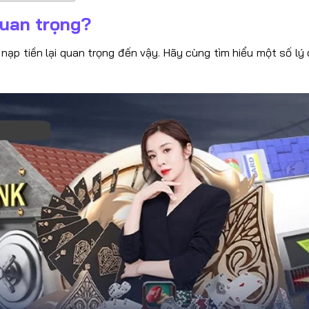
quan trọng?
 nạp tiền
lại quan trọng đến vậy. Hãy cùng tìm hiểu một số lý