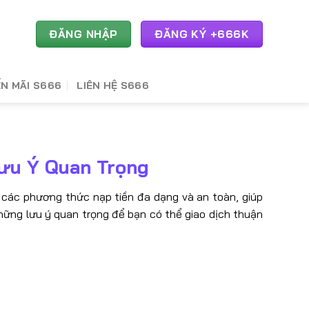
ĐĂNG NHẬP
ĐĂNG KÝ +666K
N MÃI S666
LIÊN HỆ S666
ưu Ý Quan Trọng
các phương thức nạp tiền đa dạng và an toàn, giúp
hững lưu ý quan trọng để bạn có thể giao dịch thuận