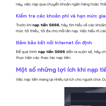
này, việc nạp qua chuyển khoản ngân hàng hoặc thẻ 
Kiểm tra các khoản phí và hạn mức gia
Trước khi
nạp tiền S666
, hãy tìm hiểu về các khoả
mức tối thiểu, tối đa cho mỗi lần nạp. Việc hiểu rõ 
Đảm bảo kết nối Internet ổn định
Để quá trình
nạp tiền S666
diễn ra suôn sẻ, hãy ch
thực hiện các thao tác nạp tiền.
Một số những lợi ích khi nạp t
Việc nạp tiền mang lại nhiều lợi ích cho người chơi. 