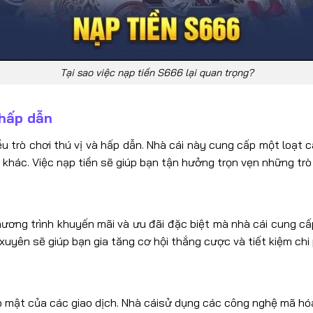
Tại sao việc nạp tiền S666 lại quan trọng?
 hấp dẫn
ều trò chơi thú vị và hấp dẫn. Nhà cái này cung cấp một loạt 
 khác. Việc nạp tiền sẽ giúp bạn tận hưởng trọn vẹn những trò 
hương trình khuyến mãi và ưu đãi đặc biệt mà nhà cái cung c
yên sẽ giúp bạn gia tăng cơ hội thắng cược và tiết kiệm chi 
o mật của các giao dịch. Nhà cáisử dụng các công nghệ mã hóa