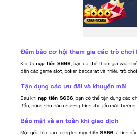
Đảm bảo cơ hội tham gia các trò chơi
Khi đã
nạp tiền S666
, bạn có thể tham gia vào nhi
đến các game slot, poker, baccarat và nhiều trò chơi
Tận dụng các ưu đãi và khuyến mãi
Sau khi
nạp tiền S666
, bạn có thể tận dụng các c
đầu, cũng như các chương trình khuyến mãi thường xu
Bảo mật và an toàn khi giao dịch
Một yếu tố quan trọng khi
nạp tiền S666
là tính bả