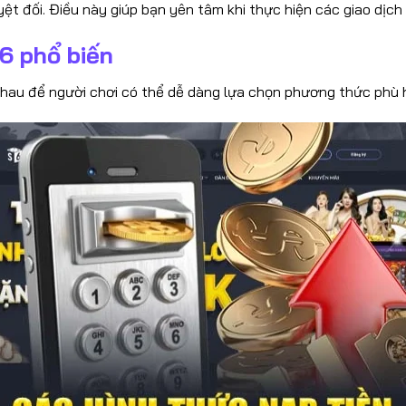
t đối. Điều này giúp bạn yên tâm khi thực hiện các giao dịch n
6 phổ biến
hau để người chơi có thể dễ dàng lựa chọn phương thức phù h