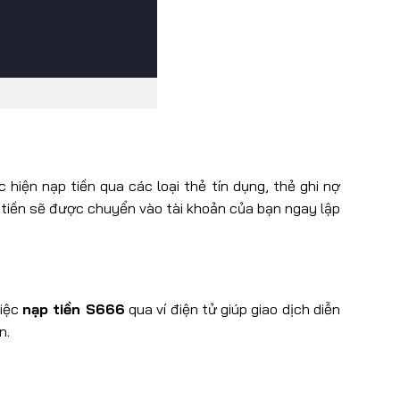
hiện nạp tiền qua các loại thẻ tín dụng, thẻ ghi nợ
ố tiền sẽ được chuyển vào tài khoản của bạn ngay lập
Việc
nạp tiền S666
qua ví điện tử giúp giao dịch diễn
n.