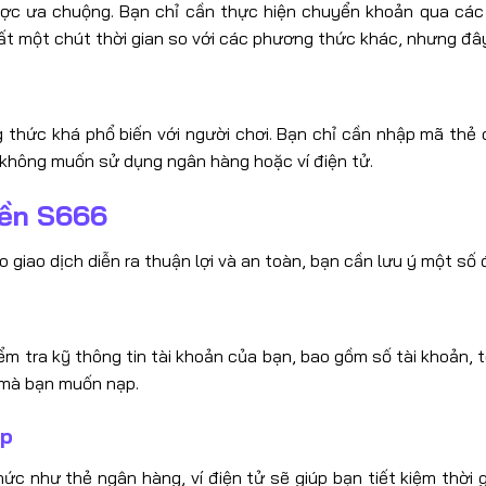
c ưa chuộng. Bạn chỉ cần thực hiện chuyển khoản qua các
ất một chút thời gian so với các phương thức khác, nhưng đây
 thức khá phổ biến với người chơi. Bạn chỉ cần nhập mã thẻ 
 không muốn sử dụng ngân hàng hoặc ví điện tử.
iền S666
giao dịch diễn ra thuận lợi và an toàn, bạn cần lưu ý một số 
iểm tra kỹ thông tin tài khoản của bạn, bao gồm số tài khoản, 
 mà bạn muốn nạp.
ợp
ức như thẻ ngân hàng, ví điện tử sẽ giúp bạn tiết kiệm thờ