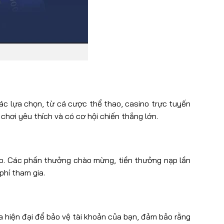
các lựa chọn, từ cá cược thể thao, casino trực tuyến
chơi yêu thích và có cơ hội chiến thắng lớn.
ấp. Các phần thưởng chào mừng, tiền thưởng nạp lần
phí tham gia.
 hiện đại để bảo vệ tài khoản của bạn, đảm bảo rằng