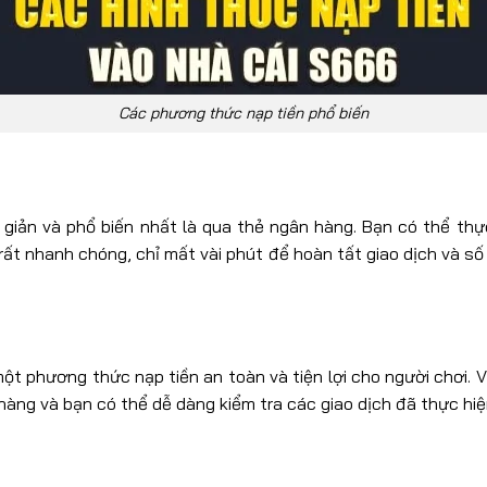
Các phương thức nạp tiền phổ biến
giản và phổ biến nhất là qua thẻ ngân hàng. Bạn có thể thực 
rất nhanh chóng, chỉ mất vài phút để hoàn tất giao dịch và s
ột phương thức nạp tiền an toàn và tiện lợi cho người chơi. 
hàng và bạn có thể dễ dàng kiểm tra các giao dịch đã thực hiệ