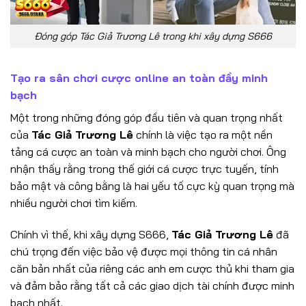
Đóng góp Tác Giả Trương Lê trong khi xây dựng S666
Tạo ra sân chơi cược online an toàn đầy minh
bạch
Một trong những đóng góp đầu tiên và quan trọng nhất
của
Tác Giả Trương Lê
chính là việc tạo ra một nền
tảng cá cược an toàn và minh bạch cho người chơi. Ông
nhận thấy rằng trong thế giới cá cược trực tuyến, tính
bảo mật và công bằng là hai yếu tố cực kỳ quan trọng mà
nhiều người chơi tìm kiếm.
Chính vì thế, khi xây dựng S666,
Tác Giả Trương Lê
đã
chú trọng đến việc bảo vệ được mọi thông tin cá nhân
căn bản nhất của riêng các anh em cược thủ khi tham gia
và đảm bảo rằng tất cả các giao dịch tài chính được minh
bạch nhất.