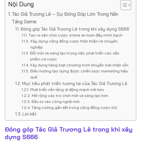
Nội Dung
Tác Giả Trương Lê – Sự Đóng Góp Lớn Trong Nền
Tảng Game
Đóng góp Tác Giả Trương Lê trong khi xây dựng S666
Tạo ra sân chơi cược online an toàn đầy minh bạch
Xây dựng cộng đồng cược thân thiện và chuyên
nghiệp
Đổi mới và sáng tạo trong việc phát triển các sản
phẩm cá cược
Xây dựng hàng loạt chương trình khuyến mãi nhận vốn
Điều hướng tạo dựng được chiến lược marketing hiệu
quả
Mục tiêu phát triển tương lai của Tác Giả Trương Lê
Phát triển nền tảng di động mạnh mẽ hơn
Mở rộng các trò chơi mới và sáng tạo hơn
Đầu tư vào công nghệ mới
Tăng cường gắn kết trong cộng đồng cược thủ
Lời kết
Đóng góp Tác Giả Trương Lê trong khi xây
dựng S666