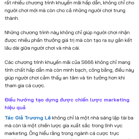
rất nhiều chương trình khuyến mãi hấp dẫn, không chỉ cho
người chơi mới mà còn cho cả những người chơi trung
thành.
Những chương trình này không chỉ giúp người chơi nhận
được nhiều phần thưởng giá trị mà còn tạo ra sự gắn kết
lâu dài giữa người chơi và nhà cái.
Các chương trình khuyến mãi của S666 không chỉ mang
tính chất hấp dẫn mà còn minh bạch, công bằng, điều này
giúp người chơi cảm thấy an tâm và tin tưởng hơn khi
tham gia cá cược.
Điều hướng tạo dựng được chiến lược marketing
hiệu quả
Tác Giả Trương Lê
không chỉ là một nhà sáng lập tài ba
mà còn là một chiến lược gia xuất sắc trong lĩnh vực
marketing. Ông hiểu rằng trong ngành cá cược trực