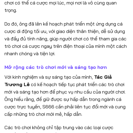
chơi có thể cá cược mọi lúc, mọi nơi là vô cùng quan
trọng.
Do đó, ông đã lên kế hoạch phát triển một ứng dụng cá
cược di động tối ưu, với giao diện thân thiện, dễ sử dụng
và đầy đủ tính năng, giúp người chơi có thể tham gia các
trò chơi cá cược ngay trên điện thoại của mình một cách
nhanh chóng và tiện lợi.
Mở rộng các trò chơi mới và sáng tạo hơn
Với kinh nghiệm và sự sáng tạo của mình,
Tác Giả
Trương Lê
có kế hoạch tiếp tục phát triển các trò chơi
mới và sáng tạo hơn để phục vụ nhu cầu của người chơi.
Ông hiểu rằng, để giữ được sự hấp dẫn trong ngành cá
cược trực tuyến, S666 cần phải liên tục đổi mới và cung
cấp những trò chơi mới mẻ, hấp dẫn.
Các trò chơi không chỉ tập trung vào các loại cược