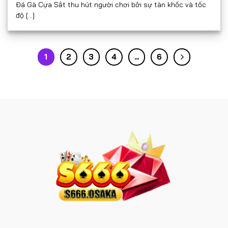
Đá Gà Cựa Sắt thu hút người chơi bởi sự tàn khốc và tốc
độ [...]
1
2
3
4
…
6