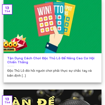
13
Th4
Tận Dụng Cách Chơi Độc Thủ Lô Để Nâng Cao Cơ Hội
Chiến Thắng
Độc Thủ Lô đòi hỏi người chơi phải thực sự chắc tay và
kiên định [...]
13
Th4