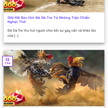
Giải Mã Sức Hút Đá Gà Tre Từ Những Trận Chiến
Nghẹt Thở
Đá Gà Tre thu hút người chơi bởi sự gay cấn và khéo léo
của [...]
13
Th4