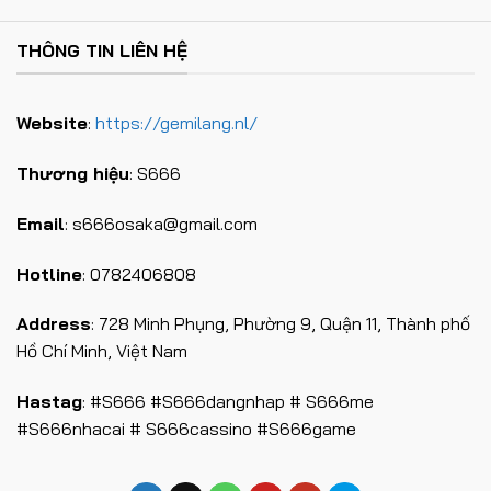
THÔNG TIN LIÊN HỆ
Website
:
https://gemilang.nl/
Thương hiệu
: S666
Email
:
s666osaka@gmail.com
Hotline
: 0782406808
Address
: 728 Minh Phụng, Phường 9, Quận 11, Thành phố
Hồ Chí Minh, Việt Nam
Hastag
: #S666 #S666dangnhap # S666me
#S666nhacai # S666cassino #S666game