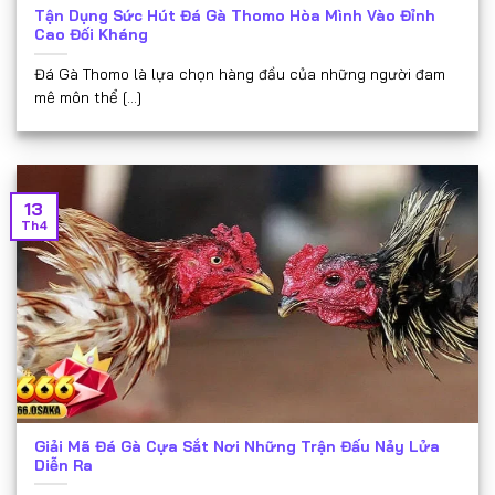
Tận Dụng Sức Hút Đá Gà Thomo Hòa Mình Vào Đỉnh
Cao Đối Kháng
Đá Gà Thomo là lựa chọn hàng đầu của những người đam
mê môn thể [...]
13
Th4
Giải Mã Đá Gà Cựa Sắt Nơi Những Trận Đấu Nảy Lửa
Diễn Ra