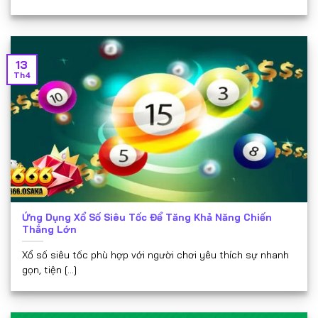
13
Th4
Ứng Dụng Xổ Số Siêu Tốc Để Tăng Khả Năng Chiến
Thắng Lớn
Xổ số siêu tốc phù hợp với người chơi yêu thích sự nhanh
gọn, tiện [...]