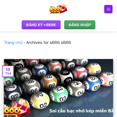
Bỏ
qua
nội
dung
ĐĂNG KÝ +666K
ĐĂNG NHẬP
Trang chủ
-
Archives for s666 s666
13
Th4