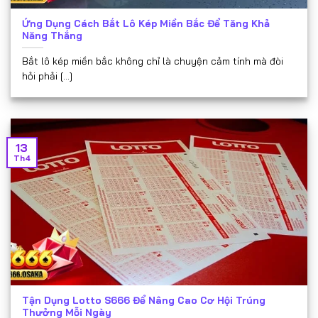
Ứng Dụng Cách Bắt Lô Kép Miền Bắc Để Tăng Khả
Năng Thắng
Bắt lô kép miền bắc không chỉ là chuyện cảm tính mà đòi
hỏi phải [...]
13
Th4
Tận Dụng Lotto S666 Để Nâng Cao Cơ Hội Trúng
Thưởng Mỗi Ngày