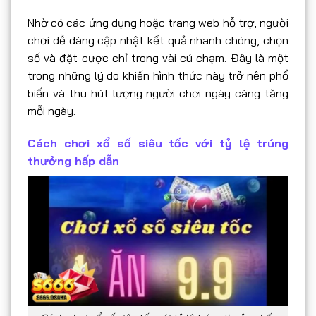
Nhờ có các ứng dụng hoặc trang web hỗ trợ, người
chơi dễ dàng cập nhật kết quả nhanh chóng, chọn
số và đặt cược chỉ trong vài cú chạm. Đây là một
trong những lý do khiến hình thức này trở nên phổ
biến và thu hút lượng người chơi ngày càng tăng
mỗi ngày.
Cách chơi xổ số siêu tốc với tỷ lệ trúng
thưởng hấp dẫn