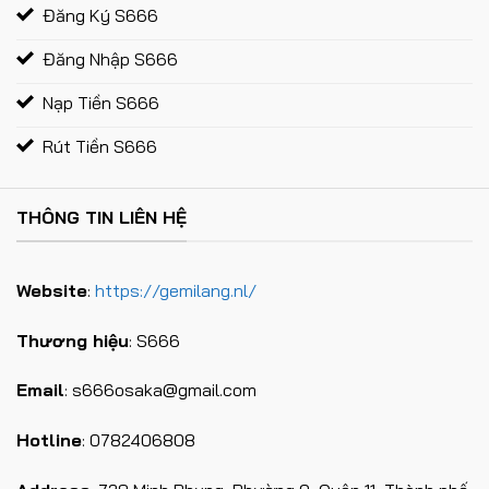
Đăng Ký S666
Đăng Nhập S666
Nạp Tiền S666
Rút Tiền S666
THÔNG TIN LIÊN HỆ
Website
:
https://gemilang.nl/
Thương hiệu
: S666
Email
:
s666osaka@gmail.com
Hotline
: 0782406808