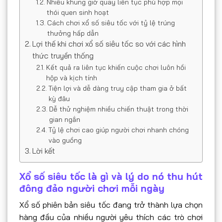
Nhiều khung giờ quay liên tục phù hợp mọi
thói quen sinh hoạt
Cách chơi xổ số siêu tốc với tỷ lệ trúng
thưởng hấp dẫn
Lợi thế khi chơi xổ số siêu tốc so với các hình
thức truyền thống
Kết quả ra liên tục khiến cuộc chơi luôn hồi
hộp và kịch tính
Tiện lợi và dễ dàng truy cập tham gia ở bất
kỳ đâu
Dễ thử nghiệm nhiều chiến thuật trong thời
gian ngắn
Tỷ lệ chơi cao giúp người chơi nhanh chóng
vào guồng
Lời kết
Xổ số siêu tốc là gì và lý do nó thu hút
đông đảo người chơi mỗi ngày
Xổ số phiên bản siêu tốc đang trở thành lựa chọn
hàng đầu của nhiều người yêu thích các trò chơi