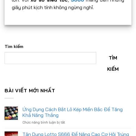
giây phút kịch tính không ngừng nghỉ.
Tìm kiếm
TÌM
KIẾM
BÀI VIẾT MỚI NHẤT
Ứng Dụng Cách Bắt Lô Kép Miền Bắc Để Tăng
Khả Năng Thắng
Chức năng bình luận bị tắt
ở
Ứng
Dụng
Tận Dụng Lotto S666 Để Nâng Cao Cơ Hội Trúng