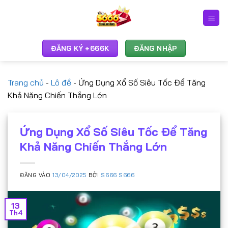
Bỏ
qua
nội
dung
ĐĂNG KÝ +666K
ĐĂNG NHẬP
Trang chủ
-
Lô đề
-
Ứng Dụng Xổ Số Siêu Tốc Để Tăng
Khả Năng Chiến Thắng Lớn
Ứng Dụng Xổ Số Siêu Tốc Để Tăng
Khả Năng Chiến Thắng Lớn
ĐĂNG VÀO
13/04/2025
BỞI
S666 S666
13
Th4