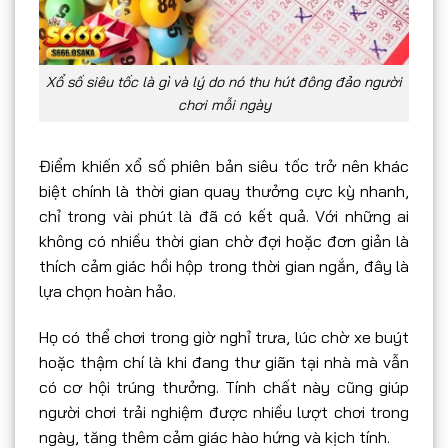
Xổ số siêu tốc là gì và lý do nó thu hút đông đảo người
chơi mỗi ngày
Điểm khiến xổ số phiên bản siêu tốc trở nên khác
biệt chính là thời gian quay thưởng cực kỳ nhanh,
chỉ trong vài phút là đã có kết quả. Với những ai
không có nhiều thời gian chờ đợi hoặc đơn giản là
thích cảm giác hồi hộp trong thời gian ngắn, đây là
lựa chọn hoàn hảo.
Họ có thể chơi trong giờ nghỉ trưa, lúc chờ xe buýt
hoặc thậm chí là khi đang thư giãn tại nhà mà vẫn
có cơ hội trúng thưởng. Tính chất này cũng giúp
người chơi trải nghiệm được nhiều lượt chơi trong
ngày, tăng thêm cảm giác hào hứng và kịch tính.