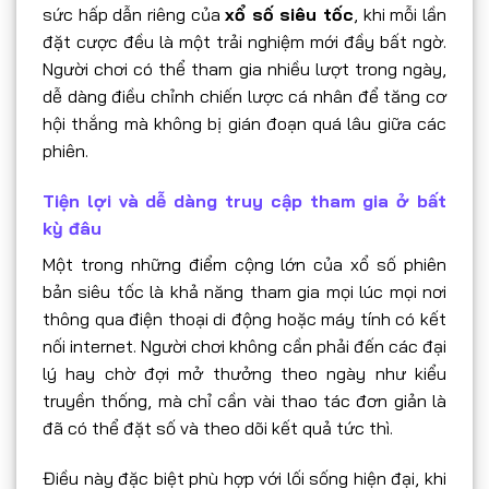
sức hấp dẫn riêng của
xổ số siêu tốc
, khi mỗi lần
đặt cược đều là một trải nghiệm mới đầy bất ngờ.
Người chơi có thể tham gia nhiều lượt trong ngày,
dễ dàng điều chỉnh chiến lược cá nhân để tăng cơ
hội thắng mà không bị gián đoạn quá lâu giữa các
phiên.
Tiện lợi và dễ dàng truy cập tham gia ở bất
kỳ đâu
Một trong những điểm cộng lớn của xổ số phiên
bản siêu tốc là khả năng tham gia mọi lúc mọi nơi
thông qua điện thoại di động hoặc máy tính có kết
nối internet. Người chơi không cần phải đến các đại
lý hay chờ đợi mở thưởng theo ngày như kiểu
truyền thống, mà chỉ cần vài thao tác đơn giản là
đã có thể đặt số và theo dõi kết quả tức thì.
Điều này đặc biệt phù hợp với lối sống hiện đại, khi