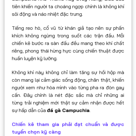
tiên khiến người ta choáng ngợp chính là không khí
sôi động và náo nhiệt đặc trưng.
Tiếng reo hò, cổ vũ từ khán giả tạo nên sự phấn
khích không ngừng trong suốt các trận đấu. Mỗi
chiến kê bước ra sàn đấu đều mang theo khí chất
riêng, phong thái hừng hực cùng chiến thuật được
huấn luyện kỹ lưỡng.
Không khí này không chỉ làm tăng sự hồi hộp mà
còn mang lại cảm giác sống động, chân thật, khiến
người xem như hòa mình vào từng pha ra đòn gay
cấn. Đây chính là nét đặc sắc mà chỉ những ai
từng trải nghiệm mới thật sự cảm nhận được hết
sự hấp dẫn của
đá gà Campuchia
.
Chiến kê tham gia phải đạt chuẩn và được
tuyển chọn kỹ càng