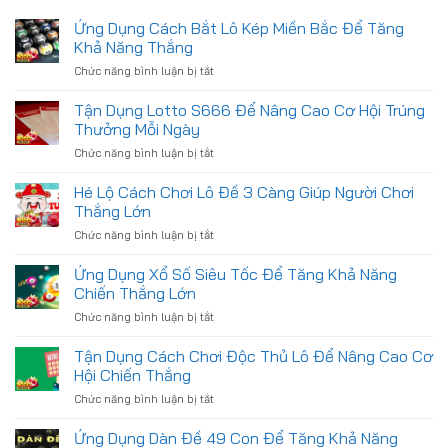
Ứng Dụng Cách Bắt Lô Kép Miền Bắc Để Tăng
Khả Năng Thắng
Chức năng bình luận bị tắt
ở
Ứng
Dụng
Tận Dụng Lotto S666 Để Nâng Cao Cơ Hội Trúng
Cách
Thưởng Mỗi Ngày
Bắt
Chức năng bình luận bị tắt
ở
Lô
Tận
Kép
Dụng
Hé Lộ Cách Chơi Lô Đề 3 Càng Giúp Người Chơi
Miền
Lotto
Bắc
Thắng Lớn
S666
Để
Chức năng bình luận bị tắt
ở
Để
Tăng
Hé
Nâng
Khả
Lộ
Ứng Dụng Xổ Số Siêu Tốc Để Tăng Khả Năng
Cao
Năng
Cách
Cơ
Chiến Thắng Lớn
Thắng
Chơi
Hội
Chức năng bình luận bị tắt
ở
Lô
Trúng
Ứng
Đề
Thưởng
Dụng
Tận Dụng Cách Chơi Độc Thủ Lô Để Nâng Cao Cơ
3
Mỗi
Xổ
Càng
Hội Chiến Thắng
Ngày
Số
Giúp
Chức năng bình luận bị tắt
ở
Siêu
Người
Tận
Tốc
Chơi
Dụng
Ứng Dụng Dàn Đề 49 Con Để Tăng Khả Năng
Để
Thắng