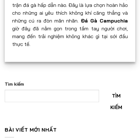
trận đá gà hấp dẫn nào. Đây là lựa chọn hoàn hảo
cho những ai yêu thích không khí căng thẳng và
những cú ra đòn mãn nhãn.
Đá Gà Campuchia
giờ đây đã nằm gọn trong tầm tay người chơi,
mang đến trải nghiệm không khác gì tại sới đấu
thực tế.
Tìm kiếm
TÌM
KIẾM
BÀI VIẾT MỚI NHẤT