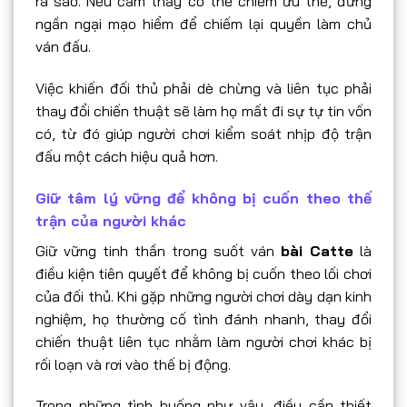
ra sao. Nếu cảm thấy có thể chiếm ưu thế, đừng
ngần ngại mạo hiểm để chiếm lại quyền làm chủ
ván đấu.
Việc khiến đối thủ phải dè chừng và liên tục phải
thay đổi chiến thuật sẽ làm họ mất đi sự tự tin vốn
có, từ đó giúp người chơi kiểm soát nhịp độ trận
đấu một cách hiệu quả hơn.
Giữ tâm lý vững để không bị cuốn theo thế
trận của người khác
Giữ vững tinh thần trong suốt ván
bài Catte
là
điều kiện tiên quyết để không bị cuốn theo lối chơi
của đối thủ. Khi gặp những người chơi dày dạn kinh
nghiệm, họ thường cố tình đánh nhanh, thay đổi
chiến thuật liên tục nhằm làm người chơi khác bị
rối loạn và rơi vào thế bị động.
Trong những tình huống như vậy, điều cần thiết