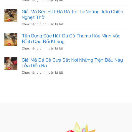
Chức năng bình luận bị tắt
ở
49
Cao
Hé
Con
Cơ
Lộ
Giải Mã Sức Hút Đá Gà Tre Từ Những Trận Chiến
Để
Hội
Thế
Tăng
Nghẹt Thở
Chiến
Giới
Khả
Thắng
Chức năng bình luận bị tắt
ở
Đá
Năng
Giải
Gà
Chiến
Mã
Tận Dụng Sức Hút Đá Gà Thomo Hòa Mình Vào
Campuchia
Thắng
Sức
Sôi
Đỉnh Cao Đối Kháng
Hút
Động
Chức năng bình luận bị tắt
ở
Đá
Và
Tận
Gà
Đầy
Dụng
Giải Mã Đá Gà Cựa Sắt Nơi Những Trận Đấu Nảy
Tre
Kịch
Sức
Từ
Lửa Diễn Ra
Tính
Hút
Những
Chức năng bình luận bị tắt
ở
Đá
Trận
Giải
Gà
Chiến
Mã
Thomo
Nghẹt
Đá
Hòa
Thở
Gà
Mình
Cựa
Vào
Sắt
Đỉnh
Nơi
Cao
Những
Đối
Trận
Kháng
Đấu
Nảy