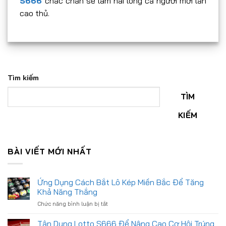
S666
chắc chắn sẽ làm hài lòng cả người mới lẫn
cao thủ.
Tìm kiếm
TÌM
KIẾM
BÀI VIẾT MỚI NHẤT
Ứng Dụng Cách Bắt Lô Kép Miền Bắc Để Tăng
Khả Năng Thắng
Chức năng bình luận bị tắt
ở
Ứng
Dụng
Tận Dụng Lotto S666 Để Nâng Cao Cơ Hội Trúng