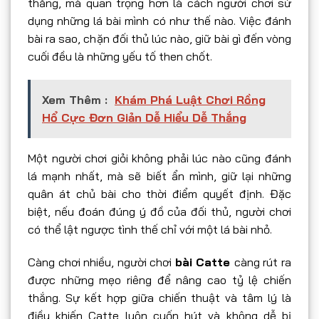
thắng, mà quan trọng hơn là cách người chơi sử
dụng những lá bài mình có như thế nào. Việc đánh
bài ra sao, chặn đối thủ lúc nào, giữ bài gì đến vòng
cuối đều là những yếu tố then chốt.
Xem Thêm :
Khám Phá Luật Chơi Rồng
Hổ Cực Đơn Giản Dễ Hiểu Dễ Thắng
Một người chơi giỏi không phải lúc nào cũng đánh
lá mạnh nhất, mà sẽ biết ẩn mình, giữ lại những
quân át chủ bài cho thời điểm quyết định. Đặc
biệt, nếu đoán đúng ý đồ của đối thủ, người chơi
có thể lật ngược tình thế chỉ với một lá bài nhỏ.
Càng chơi nhiều, người chơi
bài Catte
càng rút ra
được những mẹo riêng để nâng cao tỷ lệ chiến
thắng. Sự kết hợp giữa chiến thuật và tâm lý là
điều khiến Catte luôn cuốn hút và không dễ bị