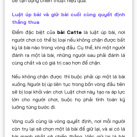
để tận dụng chiến thuật hiệu quả.
Luật úp bài và giữ bài cuối cùng quyết định
thắng thua
Điểm đặc biệt của
bài Catte
là luật úp bài, nơi
người chơi có thể bị loại nếu không chặn được bất
kỳ lá bài nào trong vòng đấu. Cụ thể, khi một người
đánh ra một lá bài, những người sau phải đánh lá
cùng chất và có giá trị cao hơn để chặn.
Nếu không chặn được thì buộc phải úp một lá bài
xuống. Người bị úp liên tục trong bốn vòng đầu tiên
sẽ bị loại khỏi ván chơi. Luật chơi này tạo ra áp lực
lớn cho người chơi, buộc họ phải tính toán kỹ
lưỡng từng bước đi.
Vòng cuối cùng là vòng quyết định, nơi mỗi người
còn trụ lại sẽ chọn một lá bài để giữ lại, và ai có lá
bài mạnh nhất sẽ chiến thắng. Việc giữ lại lá bài