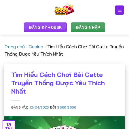
Bỏ
qua
nội
dung
ĐĂNG KÝ +666K
ĐĂNG NHẬP
Trang chủ
-
Casino
-
Tìm Hiểu Cách Chơi Bài Catte Truyền
Thống Được Yêu Thích Nhất
Tìm Hiểu Cách Chơi Bài Catte
Truyền Thống Được Yêu Thích
Nhất
ĐĂNG VÀO
13/04/2025
BỞI
S666 S666
13
Th4