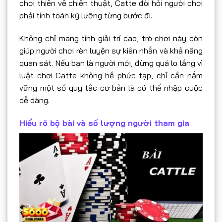
chơi thiên về chiến thuật, Catte đòi hỏi người chơi
phải tính toán kỹ lưỡng từng bước đi.
Không chỉ mang tính giải trí cao, trò chơi này còn
giúp người chơi rèn luyện sự kiên nhẫn và khả năng
quan sát. Nếu bạn là người mới, đừng quá lo lắng vì
luật chơi Catte không hề phức tạp, chỉ cần nắm
vững một số quy tắc cơ bản là có thể nhập cuộc
dễ dàng.
Hiểu rõ bộ bài và số lượng người tham gia