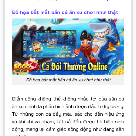
Đồ họa bắt mắt bắn cá ăn xu chơi như thật
Đồ họa bắt mắt bắn cá ăn xu chơi như thật
Điểm cộng không thể không nhắc tới của săn cá
ăn xu chính là phần hình ảnh được đầu tư kỹ lưỡng.
Từ những con cá đầy màu sắc cho đến hiệu ứng
vũ khí khi va chạm, tất cả đều được tái hiện sinh
động, mang lại cảm giác sống động như đang săn