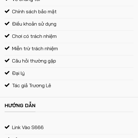
Chính sách bảo mật
Điều khoản sử dụng
Chơi có trách nhiệm
Miễn trừ trách nhiệm
Câu hỏi thường gặp
Đại lý
Tác giả Trương Lê
HƯỚNG DẪN
Link Vào S666