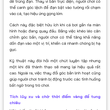
dễ trúng đạn. Thay vì bắn trực diện, người chơi có
thể canh góc lệch để đạn bật vào tường rồi chạm
vào cá, tạo hiệu ứng gọng kìm.
Cách này đặc biệt hữu ích khi cá bơi gần rìa màn
hình hoặc đang quay đầu. Bằng việc khéo léo căn
chỉnh góc bắn, người chơi có thể tăng khả năng
dồn đạn vào một vị trí, khiến cá nhanh chóng bị hạ
gục.
Kỹ thuật này đòi hỏi một chút luyện tập nhưng
một khi đã thành thạo sẽ mang lại hiệu quả rất
cao. Ngoài ra, việc thay đổi góc bắn linh hoạt cũng
giúp người chơi tránh bị động trước các tình huống
bất ngờ trong trò chơi.
Tích lũy xu và chờ thời điểm vàng để tung
chiêu