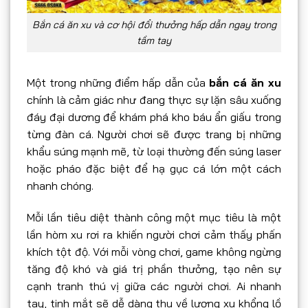
Bắn cá ăn xu và cơ hội đổi thưởng hấp dẫn ngay trong
tầm tay
Một trong những điểm hấp dẫn của
bắn cá ăn xu
chính là cảm giác như đang thực sự lặn sâu xuống
đáy đại dương để khám phá kho báu ẩn giấu trong
từng đàn cá. Người chơi sẽ được trang bị những
khẩu súng mạnh mẽ, từ loại thường đến súng laser
hoặc pháo đặc biệt để hạ gục cá lớn một cách
nhanh chóng.
Mỗi lần tiêu diệt thành công một mục tiêu là một
lần hòm xu rơi ra khiến người chơi cảm thấy phấn
khích tột độ. Với mỗi vòng chơi, game không ngừng
tăng độ khó và giá trị phần thưởng, tạo nên sự
cạnh tranh thú vị giữa các người chơi. Ai nhanh
tay, tinh mắt sẽ dễ dàng thu về lượng xu khổng lồ