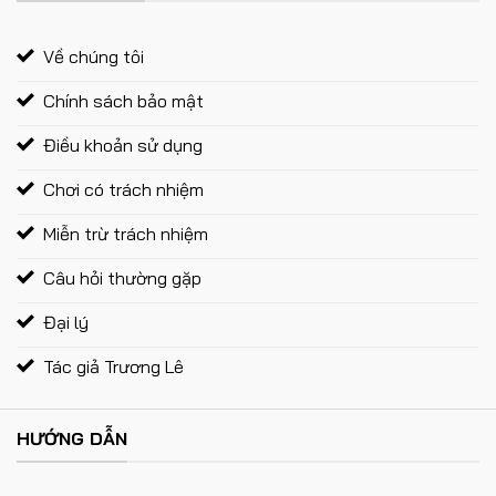
Về chúng tôi
Chính sách bảo mật
Điều khoản sử dụng
Chơi có trách nhiệm
Miễn trừ trách nhiệm
Câu hỏi thường gặp
Đại lý
Tác giả Trương Lê
HƯỚNG DẪN