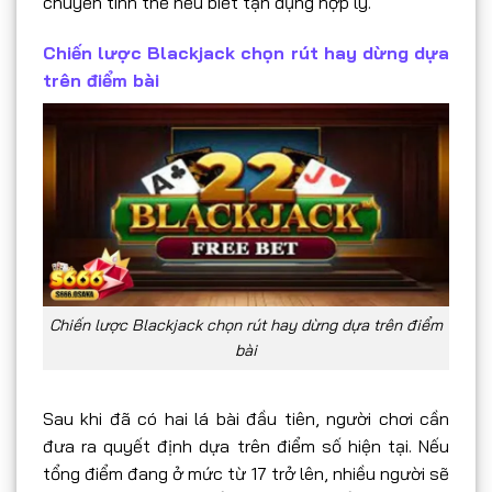
chuyển tình thế nếu biết tận dụng hợp lý.
Chiến lược Blackjack chọn rút hay dừng dựa
trên điểm bài
Chiến lược Blackjack chọn rút hay dừng dựa trên điểm
bài
Sau khi đã có hai lá bài đầu tiên, người chơi cần
đưa ra quyết định dựa trên điểm số hiện tại. Nếu
tổng điểm đang ở mức từ 17 trở lên, nhiều người sẽ