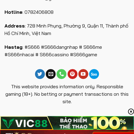
Hotline
: 0782406808
Address
: 728 Minh Phụng, Phường 9, Quận 11, Thành phố
Hồ Chí Minh, Việt Nam
Hastag
: #S666 #S666dangnhap # S666me
#S666nhacai # S666cassino #S666game
This website provides information only. Responsible
gaming (18+). No betting or payment transactions on this
site.