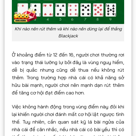
Khi nào nên rút thêm và khi nào nên dừng lại để thắng
Blackjack
Ở khoảng điểm từ 12 đến 16, người chơi thường rơi
vào trạng thái lưỡng lự bởi đây là vùng nguy hiểm,
dễ bị quắc nhưng cũng dễ thua nếu không rút
thêm. Trong trường hợp nhà cái có khả năng sở
hữu bài mạnh, người chơi nên mạnh dạn rút thêm
để tăng cơ hội đạt điểm cao hơn.
Việc không hành động trong vùng điểm này đôi khi
lại khiến người chơi đánh mất cơ hội lật ngược tình
thế. Tuy nhiên, cần quan sát kỹ lá bài ngửa của
nhà cái để cân nhắc, nếu nhà cái có bài yếu thì có