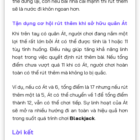
thể dừng lại, còn nếu bài nhà cái mạnh thì rút thêm
sẽ là nước đi khôn ngoan hơn.
Tận dụng cơ hội rút thêm khi sở hữu quân Át
Khi trên tay có quân Át, người chơi đang nắm một
lợi thế rất lớn bởi Át có thể được tính là 1 hoặc 11
tùy tình huống. Điều này giúp tăng khả năng linh
hoạt trong việc quyết định rút thêm bài. Nếu tổng
điểm chưa vượt quá 11 khi có Át, người chơi hoàn
toàn có thể rút thêm mà không lo bị quắc.
Ví dụ, nếu có Át và 6, tổng điểm là 17 nhưng nếu rút
thêm một lá 5, Át có thể chuyển về 1 để tổng điểm
thành 12, vẫn có thể chơi tiếp. Sự linh hoạt của Át
sẽ mở ra nhiều hướng đi an toàn và hiệu quả hơn
trong suốt quá trình chơi
Blackjack
.
Lời kết