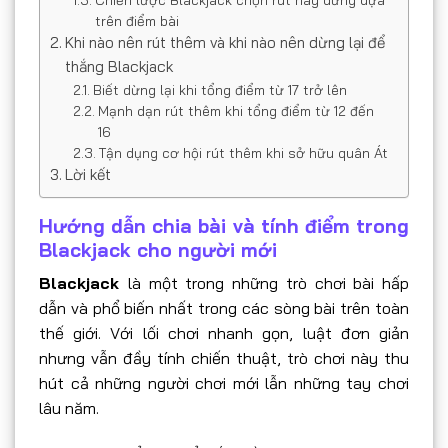
trên điểm bài
Khi nào nên rút thêm và khi nào nên dừng lại để
thắng Blackjack
Biết dừng lại khi tổng điểm từ 17 trở lên
Mạnh dạn rút thêm khi tổng điểm từ 12 đến
16
Tận dụng cơ hội rút thêm khi sở hữu quân Át
Lời kết
Hướng dẫn chia bài và tính điểm trong
Blackjack cho người mới
Blackjack
là một trong những trò chơi bài hấp
dẫn và phổ biến nhất trong các sòng bài trên toàn
thế giới. Với lối chơi nhanh gọn, luật đơn giản
nhưng vẫn đầy tính chiến thuật, trò chơi này thu
hút cả những người chơi mới lẫn những tay chơi
lâu năm.