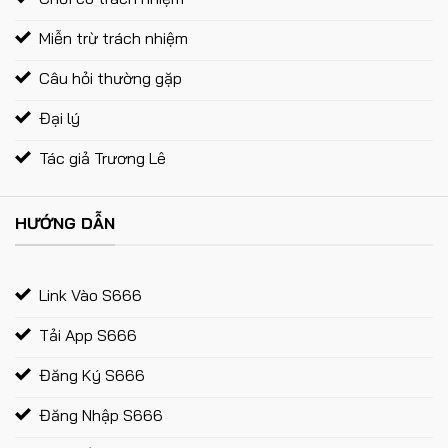
Miễn trừ trách nhiệm
Câu hỏi thường gặp
Đại lý
Tác giả Trương Lê
HƯỚNG DẪN
Link Vào S666
Tải App S666
Đăng Ký S666
Đăng Nhập S666