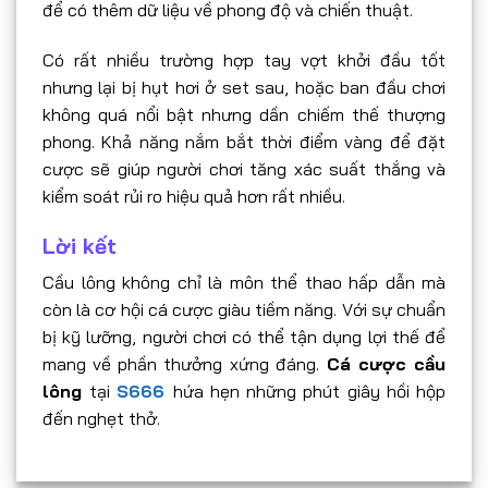
để có thêm dữ liệu về phong độ và chiến thuật.
Có rất nhiều trường hợp tay vợt khởi đầu tốt
nhưng lại bị hụt hơi ở set sau, hoặc ban đầu chơi
không quá nổi bật nhưng dần chiếm thế thượng
phong. Khả năng nắm bắt thời điểm vàng để đặt
cược sẽ giúp người chơi tăng xác suất thắng và
kiểm soát rủi ro hiệu quả hơn rất nhiều.
Lời kết
Cầu lông không chỉ là môn thể thao hấp dẫn mà
còn là cơ hội cá cược giàu tiềm năng. Với sự chuẩn
bị kỹ lưỡng, người chơi có thể tận dụng lợi thế để
mang về phần thưởng xứng đáng.
Cá cược cầu
lông
tại
S666
hứa hẹn những phút giây hồi hộp
đến nghẹt thở.