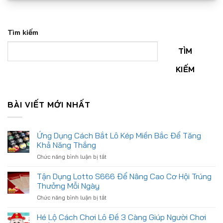
Tìm kiếm
TÌM
KIẾM
BÀI VIẾT MỚI NHẤT
Ứng Dụng Cách Bắt Lô Kép Miền Bắc Để Tăng
Khả Năng Thắng
Chức năng bình luận bị tắt
ở
Ứng
Dụng
Tận Dụng Lotto S666 Để Nâng Cao Cơ Hội Trúng
Cách
Thưởng Mỗi Ngày
Bắt
Chức năng bình luận bị tắt
ở
Lô
Tận
Kép
Dụng
Hé Lộ Cách Chơi Lô Đề 3 Càng Giúp Người Chơi
Miền