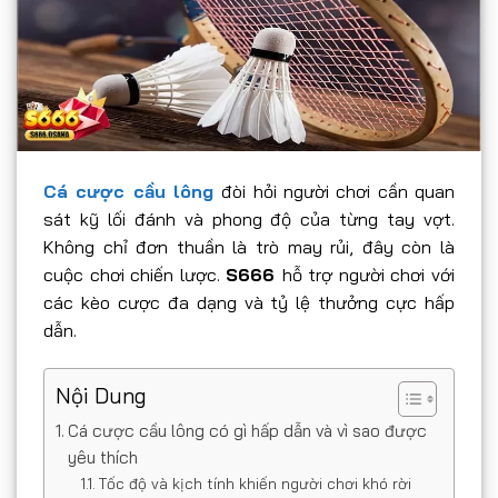
Cá cược cầu lông
đòi hỏi người chơi cần quan
sát kỹ lối đánh và phong độ của từng tay vợt.
Không chỉ đơn thuần là trò may rủi, đây còn là
cuộc chơi chiến lược.
S666
hỗ trợ người chơi với
các kèo cược đa dạng và tỷ lệ thưởng cực hấp
dẫn.
Nội Dung
Cá cược cầu lông có gì hấp dẫn và vì sao được
yêu thích
Tốc độ và kịch tính khiến người chơi khó rời