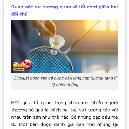
Quan sát sự tương quan về lối chơi giữa hai
đối thủ
Bí quyết chọn kèo cá cược cầu lông hợp lý giúp tăng tỉ
lệ chiến thắng
Một yếu tố quan trọng khác mà nhiều người
thường bỏ qua là cách hai tay vợt tương tác với
nhau trên sân như thế nào. Có những cặp đấu mà
dù một bên được đánh giá cao hơn nhưng lại