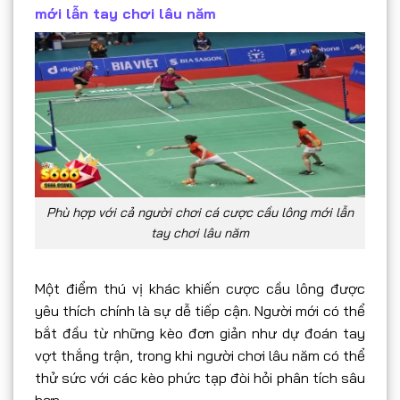
mới lẫn tay chơi lâu năm
Phù hợp với cả người chơi cá cược cầu lông mới lẫn
tay chơi lâu năm
Một điểm thú vị khác khiến cược cầu lông được
yêu thích chính là sự dễ tiếp cận. Người mới có thể
bắt đầu từ những kèo đơn giản như dự đoán tay
vợt thắng trận, trong khi người chơi lâu năm có thể
thử sức với các kèo phức tạp đòi hỏi phân tích sâu
hơn.