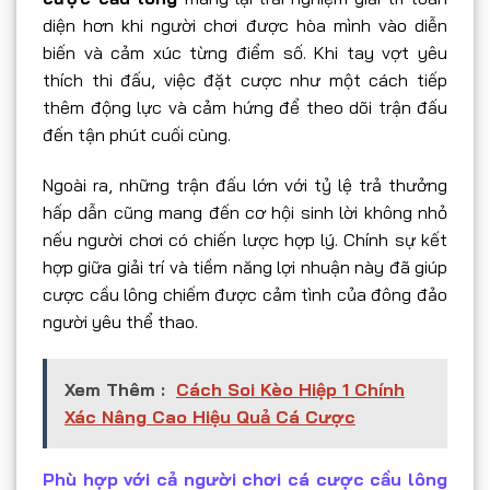
diện hơn khi người chơi được hòa mình vào diễn
biến và cảm xúc từng điểm số. Khi tay vợt yêu
thích thi đấu, việc đặt cược như một cách tiếp
thêm động lực và cảm hứng để theo dõi trận đấu
đến tận phút cuối cùng.
Ngoài ra, những trận đấu lớn với tỷ lệ trả thưởng
hấp dẫn cũng mang đến cơ hội sinh lời không nhỏ
nếu người chơi có chiến lược hợp lý. Chính sự kết
hợp giữa giải trí và tiềm năng lợi nhuận này đã giúp
cược cầu lông chiếm được cảm tình của đông đảo
người yêu thể thao.
Xem Thêm :
Cách Soi Kèo Hiệp 1 Chính
Xác Nâng Cao Hiệu Quả Cá Cược
Phù hợp với cả người chơi cá cược cầu lông