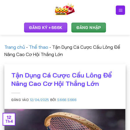
Bỏ
qua
nội
dung
ĐĂNG KÝ +666K
ĐĂNG NHẬP
Trang chủ
-
Thể thao
-
Tận Dụng Cá Cược Cầu Lông Để
Nâng Cao Cơ Hội Thắng Lớn
Tận Dụng Cá Cược Cầu Lông Để
Nâng Cao Cơ Hội Thắng Lớn
ĐĂNG VÀO
12/04/2025
BỞI
S666 S666
12
Th4