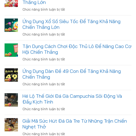
Lotto
Bắc
Thắng Lớn
S666
Để
Chức năng bình luận bị tắt
ở
Để
Tăng
Hé
Nâng
Khả
Lộ
Ứng Dụng Xổ Số Siêu Tốc Để Tăng Khả Năng
Cao
Năng
Cách
Cơ
Chiến Thắng Lớn
Thắng
Chơi
Hội
Chức năng bình luận bị tắt
ở
Lô
Trúng
Ứng
Đề
Thưởng
Dụng
Tận Dụng Cách Chơi Độc Thủ Lô Để Nâng Cao Cơ
3
Mỗi
Xổ
Càng
Hội Chiến Thắng
Ngày
Số
Giúp
Chức năng bình luận bị tắt
ở
Siêu
Người
Tận
Tốc
Chơi
Dụng
Ứng Dụng Dàn Đề 49 Con Để Tăng Khả Năng
Để
Thắng
Cách
Tăng
Chiến Thắng
Lớn
Chơi
Khả
Chức năng bình luận bị tắt
ở
Độc
Năng
Ứng
Thủ
Chiến
Dụng
Hé Lộ Thế Giới Đá Gà Campuchia Sôi Động Và
Lô
Thắng
Dàn
Để
Đầy Kịch Tính
Lớn
Đề
Nâng
Chức năng bình luận bị tắt
ở
49
Cao
Hé
Con
Cơ
Lộ
Giải Mã Sức Hút Đá Gà Tre Từ Những Trận Chiến
Để
Hội
Thế
Tăng
Nghẹt Thở
Chiến
Giới
Khả
Thắng
Chức năng bình luận bị tắt
ở
Đá
Năng