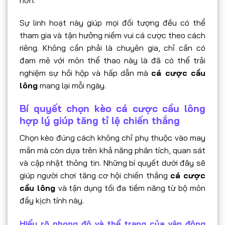
Sự linh hoạt này giúp mọi đối tượng đều có thể
tham gia và tận hưởng niềm vui cá cược theo cách
riêng. Không cần phải là chuyên gia, chỉ cần có
đam mê với môn thể thao này là đã có thể trải
nghiệm sự hồi hộp và hấp dẫn mà
cá cược cầu
lông
mang lại mỗi ngày.
Bí quyết chọn kèo cá cược cầu lông
hợp lý giúp tăng tỉ lệ chiến thắng
Chọn kèo đúng cách không chỉ phụ thuộc vào may
mắn mà còn dựa trên khả năng phân tích, quan sát
và cập nhật thông tin. Những bí quyết dưới đây sẽ
giúp người chơi tăng cơ hội chiến thắng
cá cược
cầu lông
và tận dụng tối đa tiềm năng từ bộ môn
đầy kịch tính này.
Hiểu rõ phong độ và thể trạng của vận động