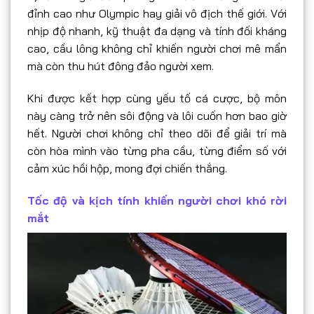
đỉnh cao như Olympic hay giải vô địch thế giới. Với
nhịp độ nhanh, kỹ thuật đa dạng và tính đối kháng
cao, cầu lông không chỉ khiến người chơi mê mẩn
mà còn thu hút đông đảo người xem.
Khi được kết hợp cùng yếu tố cá cược, bộ môn
này càng trở nên sôi động và lôi cuốn hơn bao giờ
hết. Người chơi không chỉ theo dõi để giải trí mà
còn hòa mình vào từng pha cầu, từng điểm số với
cảm xúc hồi hộp, mong đợi chiến thắng.
Tốc độ và kịch tính khiến người chơi khó rời
mắt