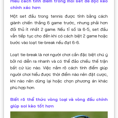
Hiểu cách tính điểm trong mỗi set để đọc kèo
chính xác hơn
Một set đấu trong tennis được tính bằng cách
giành chiến thắng 6 game trước, nhưng phải hơn
đối thủ ít nhất 2 game. Nếu tỉ số là 6-5, set đấu
vẫn tiếp tục cho đến khi có cách biệt 2 game hoặc
bước vào loạt tie-break nếu đạt 6-6.
Loạt tie-break là nơi người chơi cần đặc biệt chú ý
bởi nó diễn ra nhanh và có thể đảo chiều thế trận
bất cứ lúc nào. Việc nắm rõ cách tính điểm giúp
người chơi hiểu được thời điểm nào nên đặt cược,
khi nào nên dừng lại hoặc chọn phương án khác
phù hợp hơn.
Biết rõ thể thức vòng loại và vòng đấu chính
giúp soi kèo tốt hơn