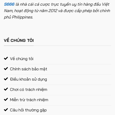
S666
là nhà cái cá cược trực tuyến uy tín hàng đầu Việt
Nam, hoạt động từ năm 2012 và được cấp phép bởi chính
phủ Philippines.
VỀ CHÚNG TÔI
Về chúng tôi
Chính sách bảo mật
Điều khoản sử dụng
Chơi có trách nhiệm
Miễn trừ trách nhiệm
Câu hỏi thường gặp