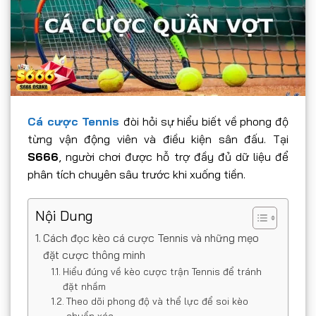
Cá cược Tennis
đòi hỏi sự hiểu biết về phong độ
từng vận động viên và điều kiện sân đấu. Tại
S666
, người chơi được hỗ trợ đầy đủ dữ liệu để
phân tích chuyên sâu trước khi xuống tiền.
Nội Dung
Cách đọc kèo cá cược Tennis và những mẹo
đặt cược thông minh
Hiểu đúng về kèo cược trận Tennis để tránh
đặt nhầm
Theo dõi phong độ và thể lực để soi kèo
chuẩn xác