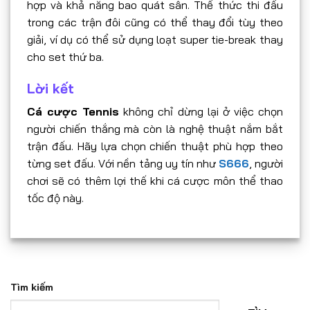
hợp và khả năng bao quát sân. Thể thức thi đấu
trong các trận đôi cũng có thể thay đổi tùy theo
giải, ví dụ có thể sử dụng loạt super tie-break thay
cho set thứ ba.
Lời kết
Cá cược Tennis
không chỉ dừng lại ở việc chọn
người chiến thắng mà còn là nghệ thuật nắm bắt
trận đấu. Hãy lựa chọn chiến thuật phù hợp theo
từng set đấu. Với nền tảng uy tín như
S666
, người
chơi sẽ có thêm lợi thế khi cá cược môn thể thao
tốc độ này.
Tìm kiếm