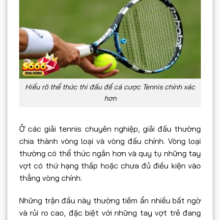
Hiểu rõ thể thức thi đấu để cá cược Tennis chính xác
hơn
Ở các giải tennis chuyên nghiệp, giải đấu thường
chia thành vòng loại và vòng đấu chính. Vòng loại
thường có thể thức ngắn hơn và quy tụ những tay
vợt có thứ hạng thấp hoặc chưa đủ điều kiện vào
thẳng vòng chính.
Những trận đấu này thường tiềm ẩn nhiều bất ngờ
và rủi ro cao, đặc biệt với những tay vợt trẻ đang