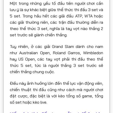
Một trong những yếu tố đầu tiên người chơi cần
lưu ý là sự khác biệt giữa thể thức thi đấu 3 set và
5 set. Trong hầu hết các giải đấu ATP, WTA hoặc
các giải thường niên, các trận đấu thường diễn ra
theo thể thức 3 set, nghĩa là tay vợt nào thắng 2
set trước sẽ giành chiến thắng.
Tuy nhiên, ở các giải Grand Slam dành cho nam
như Australian Open, Roland Garros, Wimbledon
hay US Open, các tay vợt phải thi đấu theo thể
thức 5 set, tức là người thắng 3 set trước sẽ
chiến thắng chung cuộc.
Điều này ảnh hưởng lớn đến thể lực vận động viên,
chiến thuật thi đấu cũng như cách mà người chơi
đặt cược, đặc biệt là với kèo tổng số game, tổng
số set hoặc kèo live.