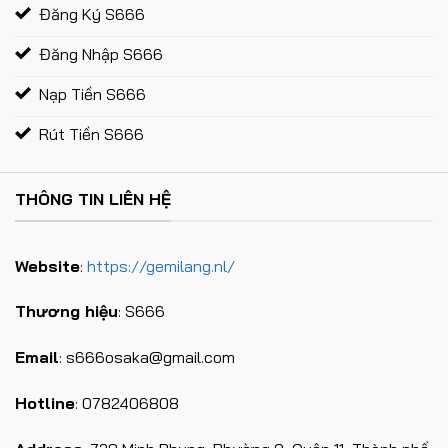
Đăng Ký S666
Đăng Nhập S666
Nạp Tiền S666
Rút Tiền S666
THÔNG TIN LIÊN HỆ
Website
:
https://gemilang.nl/
Thương hiệu
: S666
Email
:
s666osaka@gmail.com
Hotline
: 0782406808