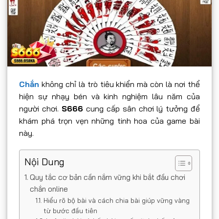
Chắn
không chỉ là trò tiêu khiển mà còn là nơi thể
hiện sự nhạy bén và kinh nghiệm lâu năm của
người chơi.
S666
cung cấp sân chơi lý tưởng để
khám phá trọn vẹn những tinh hoa của game bài
này.
Nội Dung
Quy tắc cơ bản cần nắm vững khi bắt đầu chơi
chắn online
Hiểu rõ bộ bài và cách chia bài giúp vững vàng
từ bước đầu tiên