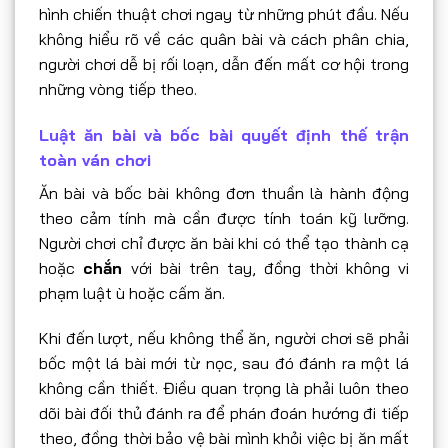
hình chiến thuật chơi ngay từ những phút đầu. Nếu
không hiểu rõ về các quân bài và cách phân chia,
người chơi dễ bị rối loạn, dẫn đến mất cơ hội trong
những vòng tiếp theo.
Luật ăn bài và bốc bài quyết định thế trận
toàn ván chơi
Ăn bài và bốc bài không đơn thuần là hành động
theo cảm tính mà cần được tính toán kỹ lưỡng.
Người chơi chỉ được ăn bài khi có thể tạo thành cạ
hoặc
chắn
với bài trên tay, đồng thời không vi
phạm luật ù hoặc cấm ăn.
Khi đến lượt, nếu không thể ăn, người chơi sẽ phải
bốc một lá bài mới từ nọc, sau đó đánh ra một lá
không cần thiết. Điều quan trọng là phải luôn theo
dõi bài đối thủ đánh ra để phán đoán hướng đi tiếp
theo, đồng thời bảo vệ bài mình khỏi việc bị ăn mất