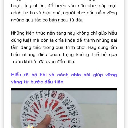
hoạt. Tuy nhiên, để bước vào sân chơi này một
cách tự tin và hiệu quả, người chơi cần nắm vững
những quy tắc cơ bản ngay từ đầu.
Những kiến thức nền tảng này không chỉ giúp hiểu
đúng luật mà còn là chìa khóa để tránh những sai
lầm đáng tiếc trong quá trình chơi. Hãy cùng tìm
hiểu những điều quan trọng không thể bỏ qua
trước khi bắt đầu ván đầu tiên.
Hiểu rõ bộ bài và cách chia bài giúp vững
vàng từ bước đầu tiên