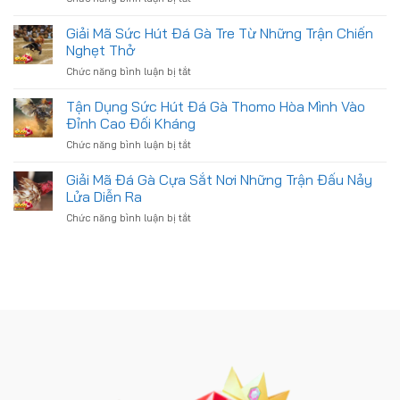
49
Cao
Hé
Con
Cơ
Lộ
Giải Mã Sức Hút Đá Gà Tre Từ Những Trận Chiến
Để
Hội
Thế
Tăng
Nghẹt Thở
Chiến
Giới
Khả
Thắng
Chức năng bình luận bị tắt
ở
Đá
Năng
Giải
Gà
Chiến
Mã
Tận Dụng Sức Hút Đá Gà Thomo Hòa Mình Vào
Campuchia
Thắng
Sức
Sôi
Đỉnh Cao Đối Kháng
Hút
Động
Chức năng bình luận bị tắt
ở
Đá
Và
Tận
Gà
Đầy
Dụng
Giải Mã Đá Gà Cựa Sắt Nơi Những Trận Đấu Nảy
Tre
Kịch
Sức
Từ
Lửa Diễn Ra
Tính
Hút
Những
Chức năng bình luận bị tắt
ở
Đá
Trận
Giải
Gà
Chiến
Mã
Thomo
Nghẹt
Đá
Hòa
Thở
Gà
Mình
Cựa
Vào
Sắt
Đỉnh
Nơi
Cao
Những
Đối
Trận
Kháng
Đấu
Nảy