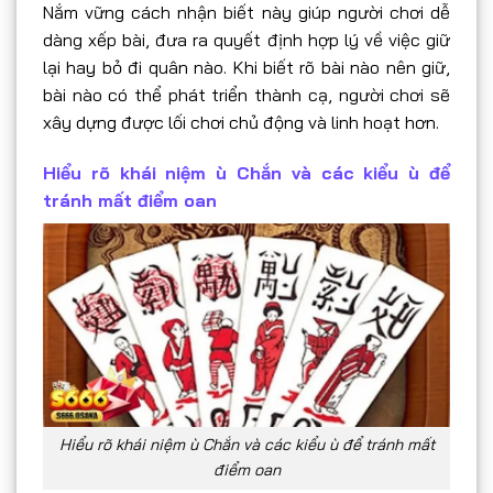
Nắm vững cách nhận biết này giúp người chơi dễ
dàng xếp bài, đưa ra quyết định hợp lý về việc giữ
lại hay bỏ đi quân nào. Khi biết rõ bài nào nên giữ,
bài nào có thể phát triển thành cạ, người chơi sẽ
xây dựng được lối chơi chủ động và linh hoạt hơn.
Hiểu rõ khái niệm ù Chắn và các kiểu ù để
tránh mất điểm oan
Hiểu rõ khái niệm ù Chắn và các kiểu ù để tránh mất
điểm oan