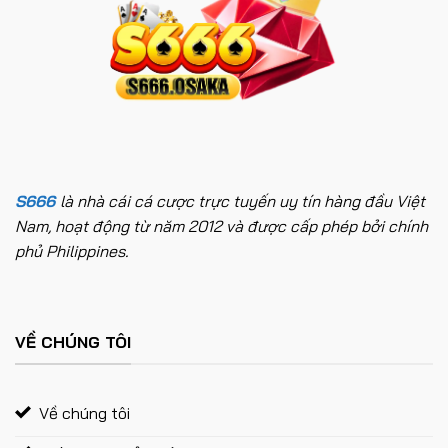
Lửa
Diễn
Ra
S666
là nhà cái cá cược trực tuyến uy tín hàng đầu Việt
Nam, hoạt động từ năm 2012 và được cấp phép bởi chính
phủ Philippines.
VỀ CHÚNG TÔI
Về chúng tôi