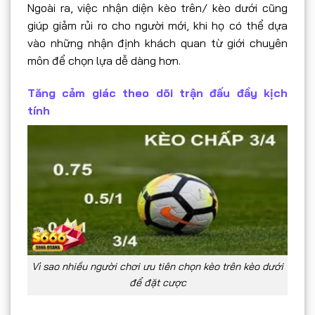
Ngoài ra, việc nhận diện kèo trên/ kèo dưới cũng
giúp giảm rủi ro cho người mới, khi họ có thể dựa
vào những nhận định khách quan từ giới chuyên
môn để chọn lựa dễ dàng hơn.
Tăng cảm giác theo dõi trận đấu đầy kịch
tính
Vì sao nhiều người chơi ưu tiên chọn kèo trên kèo dưới
để đặt cược