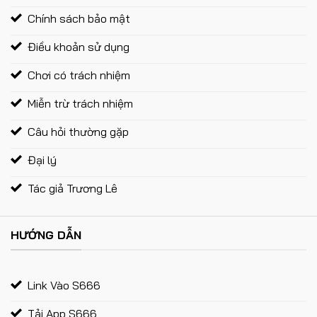
Chính sách bảo mật
Điều khoản sử dụng
Chơi có trách nhiệm
Miễn trừ trách nhiệm
Câu hỏi thường gặp
Đại lý
Tác giả Trương Lê
HƯỚNG DẪN
Link Vào S666
Tải App S666