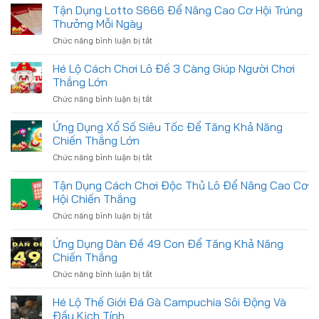
Dụng
Tận Dụng Lotto S666 Để Nâng Cao Cơ Hội Trúng
Cách
Thưởng Mỗi Ngày
Bắt
Chức năng bình luận bị tắt
ở
Lô
Tận
Kép
Dụng
Hé Lộ Cách Chơi Lô Đề 3 Càng Giúp Người Chơi
Miền
Lotto
Bắc
Thắng Lớn
S666
Để
Chức năng bình luận bị tắt
ở
Để
Tăng
Hé
Nâng
Khả
Lộ
Ứng Dụng Xổ Số Siêu Tốc Để Tăng Khả Năng
Cao
Năng
Cách
Cơ
Chiến Thắng Lớn
Thắng
Chơi
Hội
Chức năng bình luận bị tắt
ở
Lô
Trúng
Ứng
Đề
Thưởng
Dụng
Tận Dụng Cách Chơi Độc Thủ Lô Để Nâng Cao Cơ
3
Mỗi
Xổ
Càng
Hội Chiến Thắng
Ngày
Số
Giúp
Chức năng bình luận bị tắt
ở
Siêu
Người
Tận
Tốc
Chơi
Dụng
Ứng Dụng Dàn Đề 49 Con Để Tăng Khả Năng
Để
Thắng
Cách
Tăng
Chiến Thắng
Lớn
Chơi
Khả
Chức năng bình luận bị tắt
ở
Độc
Năng
Ứng
Thủ
Chiến
Dụng
Hé Lộ Thế Giới Đá Gà Campuchia Sôi Động Và
Lô
Thắng
Dàn
Để
Đầy Kịch Tính
Lớn