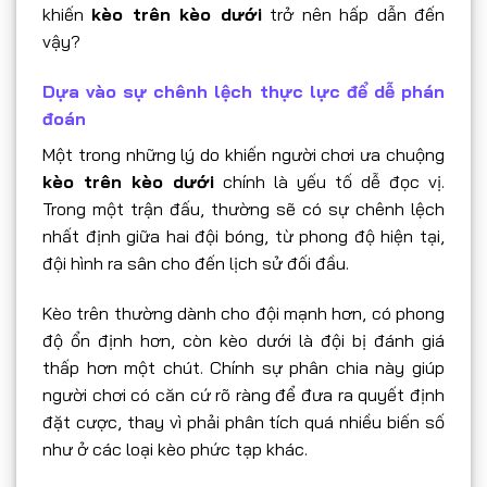
khiến
kèo trên kèo dưới
trở nên hấp dẫn đến
vậy?
Dựa vào sự chênh lệch thực lực để dễ phán
đoán
Một trong những lý do khiến người chơi ưa chuộng
kèo trên kèo dưới
chính là yếu tố dễ đọc vị.
Trong một trận đấu, thường sẽ có sự chênh lệch
nhất định giữa hai đội bóng, từ phong độ hiện tại,
đội hình ra sân cho đến lịch sử đối đầu.
Kèo trên thường dành cho đội mạnh hơn, có phong
độ ổn định hơn, còn kèo dưới là đội bị đánh giá
thấp hơn một chút. Chính sự phân chia này giúp
người chơi có căn cứ rõ ràng để đưa ra quyết định
đặt cược, thay vì phải phân tích quá nhiều biến số
như ở các loại kèo phức tạp khác.