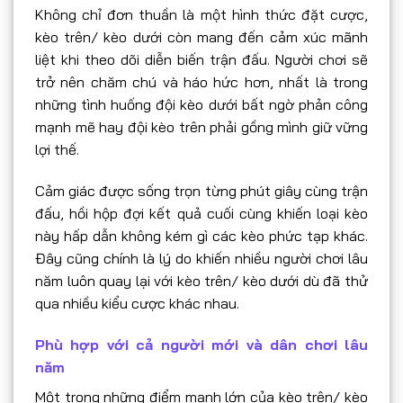
Không chỉ đơn thuần là một hình thức đặt cược,
kèo trên/ kèo dưới còn mang đến cảm xúc mãnh
liệt khi theo dõi diễn biến trận đấu. Người chơi sẽ
trở nên chăm chú và háo hức hơn, nhất là trong
những tình huống đội kèo dưới bất ngờ phản công
mạnh mẽ hay đội kèo trên phải gồng mình giữ vững
lợi thế.
Cảm giác được sống trọn từng phút giây cùng trận
đấu, hồi hộp đợi kết quả cuối cùng khiến loại kèo
này hấp dẫn không kém gì các kèo phức tạp khác.
Đây cũng chính là lý do khiến nhiều người chơi lâu
năm luôn quay lại với kèo trên/ kèo dưới dù đã thử
qua nhiều kiểu cược khác nhau.
Phù hợp với cả người mới và dân chơi lâu
năm
Một trong những điểm mạnh lớn của kèo trên/ kèo