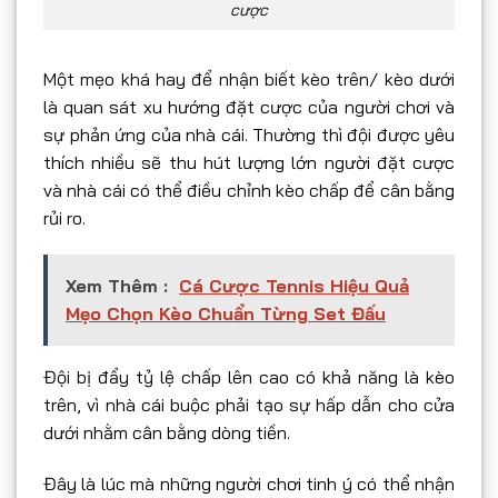
cược
Một mẹo khá hay để nhận biết kèo trên/ kèo dưới
là quan sát xu hướng đặt cược của người chơi và
sự phản ứng của nhà cái. Thường thì đội được yêu
thích nhiều sẽ thu hút lượng lớn người đặt cược
và nhà cái có thể điều chỉnh kèo chấp để cân bằng
rủi ro.
Xem Thêm :
Cá Cược Tennis Hiệu Quả
Mẹo Chọn Kèo Chuẩn Từng Set Đấu
Đội bị đẩy tỷ lệ chấp lên cao có khả năng là kèo
trên, vì nhà cái buộc phải tạo sự hấp dẫn cho cửa
dưới nhằm cân bằng dòng tiền.
Đây là lúc mà những người chơi tinh ý có thể nhận