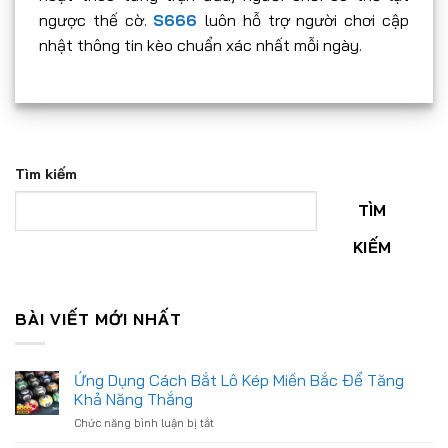
ngược thế cờ.
S666
luôn hỗ trợ người chơi cập
nhật thông tin kèo chuẩn xác nhất mỗi ngày.
Tìm kiếm
TÌM
KIẾM
BÀI VIẾT MỚI NHẤT
Ứng Dụng Cách Bắt Lô Kép Miền Bắc Để Tăng
Khả Năng Thắng
Chức năng bình luận bị tắt
ở
Ứng