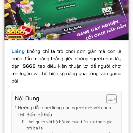
Liêng
không chỉ là trò chơi đơn giản mà còn là
cuộc đấu trí căng thẳng giữa những người chơi dày
dạn.
S666
tạo điều kiện thuận lợi để người chơi
rèn luyện và thể hiện kỹ năng qua từng ván game
bài.
Nội Dung
Hướng dẫn chơi liêng cho người mới với cách
tính điểm dễ hiểu
Làm quen với bộ bài và mục tiêu khi tham gia
trò ba lá