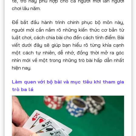
tế, trò này phù hợp cho cả người mới lẫn người
chơi lâu năm.
Để bắt đầu hành trình chinh phục bộ môn này,
người mới cần nắm rõ những kiến thức cơ bản từ
luật chơi, cách chia bài cho đến cách tính điểm. Bài
viết dưới đây sẽ giúp bạn hiểu rõ từng khía cạnh
một cách tự nhiên, dễ nhớ, đồng thời mở ra góc
nhìn mới về một trong những trò bài hấp dẫn nhất
hiện nay.
Làm quen với bộ bài và mục tiêu khi tham gia
trò ba lá