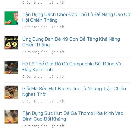
Chức năng bình luận bị tắt
ở
Lô
Trúng
Ứng
Đề
Thưởng
Dụng
Tận Dụng Cách Chơi Độc Thủ Lô Để Nâng Cao Cơ
3
Mỗi
Xổ
Càng
Hội Chiến Thắng
Ngày
Số
Giúp
Chức năng bình luận bị tắt
ở
Siêu
Người
Tận
Tốc
Chơi
Dụng
Ứng Dụng Dàn Đề 49 Con Để Tăng Khả Năng
Để
Thắng
Cách
Tăng
Chiến Thắng
Lớn
Chơi
Khả
Chức năng bình luận bị tắt
ở
Độc
Năng
Ứng
Thủ
Chiến
Dụng
Hé Lộ Thế Giới Đá Gà Campuchia Sôi Động Và
Lô
Thắng
Dàn
Để
Đầy Kịch Tính
Lớn
Đề
Nâng
Chức năng bình luận bị tắt
ở
49
Cao
Hé
Con
Cơ
Lộ
Giải Mã Sức Hút Đá Gà Tre Từ Những Trận Chiến
Để
Hội
Thế
Tăng
Nghẹt Thở
Chiến
Giới
Khả
Thắng
Chức năng bình luận bị tắt
ở
Đá
Năng
Giải
Gà
Chiến
Mã
Tận Dụng Sức Hút Đá Gà Thomo Hòa Mình Vào
Campuchia
Thắng
Sức
Sôi
Đỉnh Cao Đối Kháng
Hút
Động
Chức năng bình luận bị tắt
ở
Đá
Và
Tận
Gà
Đầy