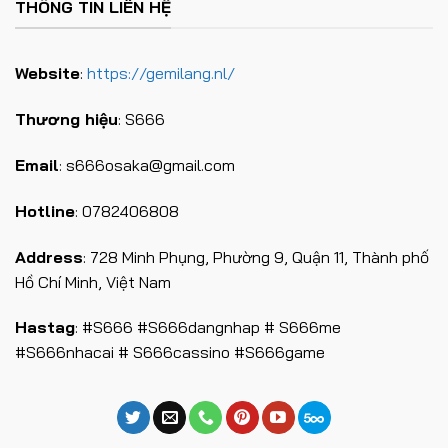
THÔNG TIN LIÊN HỆ
Website
:
https://gemilang.nl/
Thương hiệu
: S666
Email
:
s666osaka@gmail.com
Hotline
: 0782406808
Address
: 728 Minh Phụng, Phường 9, Quận 11, Thành phố
Hồ Chí Minh, Việt Nam
Hastag
: #S666 #S666dangnhap # S666me
#S666nhacai # S666cassino #S666game