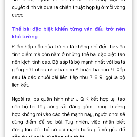
quyết định và đưa ra chiến thuật hợp lý ở mỗi vòng
cược.
Thế bài đặc biệt khiến từng ván đấu trở nên
khó lường
Điểm hấp dẫn của trò ba lá không chỉ đến từ việc
tính điểm mà còn nằm ở những thế bài đặc biệt tạo
nên kịch tính cao. Bộ sáp là bộ mạnh nhất với ba lá
giống hệt nhau như ba con 6 hoặc ba con 9. Xếp
sau là các chuỗi bài liên tiếp như 7 8 9, gọi là bộ
liên kết.
Ngoài ra, ba quân hình như J Q K kết hợp lại tạo
nên bộ ba tây cũng rất đáng gờm. Trong trường
hợp không rơi vào các thế mạnh này, người chơi sẽ
dùng điểm để so bài. Tuy nhiên, việc nhận biết
đúng lúc đối thủ có bài mạnh hoặc giả vờ yếu để