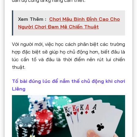
dẫn dụ cũng là kỹ năng cần thiết.
Xem Thêm :
Chơi Mậu Binh Đỉnh Cao Cho
Người Chơi Đam Mê Chiến Thuật
Với người mới, việc học cách phân biệt các trường
hợp đặc biệt sẽ giúp họ chủ động hơn, biết đâu là
lúc cần tố và đâu là thời điểm nên rút lui chiến
thuật.
Tố bài đúng lúc để nắm thế chủ động khi chơi
Liêng