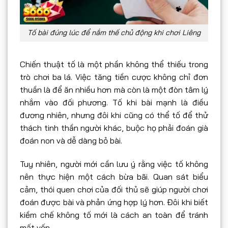
Tố bài đúng lúc để nắm thế chủ động khi chơi Liêng
Chiến thuật tố là một phần không thể thiếu trong
trò chơi ba lá. Việc tăng tiền cược không chỉ đơn
thuần là để ăn nhiều hơn mà còn là một đòn tâm lý
nhắm vào đối phương. Tố khi bài mạnh là điều
đương nhiên, nhưng đôi khi cũng có thể tố để thử
thách tinh thần người khác, buộc họ phải đoán già
đoán non và dễ dàng bỏ bài.
Tuy nhiên, người mới cần lưu ý rằng việc tố không
nên thực hiện một cách bừa bãi. Quan sát biểu
cảm, thói quen chơi của đối thủ sẽ giúp người chơi
đoán được bài và phản ứng hợp lý hơn. Đôi khi biết
kiềm chế không tố mới là cách an toàn để tránh
mất vốn.