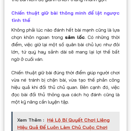
Chiến thuật giữ bài thông minh để lật ngược
tình thế
Không phải lúc nào đánh hết bài mạnh cũng là lựa
chọn khôn ngoan trong
sâm lốc
. Có những thời
điểm, việc giữ lại một số quân bài chủ lực như đôi
lớn, tứ quý hay sảnh dài sẽ mang lại lợi thế bất
ngờ ở cuối ván.
Chiến thuật giữ bài đúng thời điểm giúp người chơi
vừa né tránh bị chặn bài, vừa tạo thế phản công
hiệu quả khi đối thủ chủ quan. Bên cạnh đó, việc
đọc bài đối thủ thông qua cách họ đánh cũng là
một kỹ năng cần luyện tập.
Xem Thêm :
Hé Lộ Bí Quyết Chơi Liêng
Hiệu Quả Để Luôn Làm Chủ Cuộc Chơi