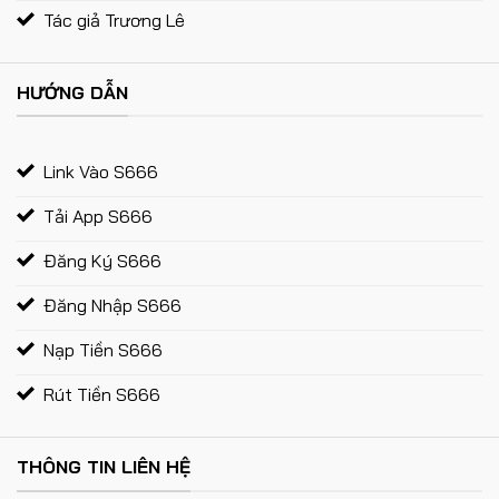
Tác giả Trương Lê
HƯỚNG DẪN
Link Vào S666
Tải App S666
Đăng Ký S666
Đăng Nhập S666
Nạp Tiền S666
Rút Tiền S666
THÔNG TIN LIÊN HỆ