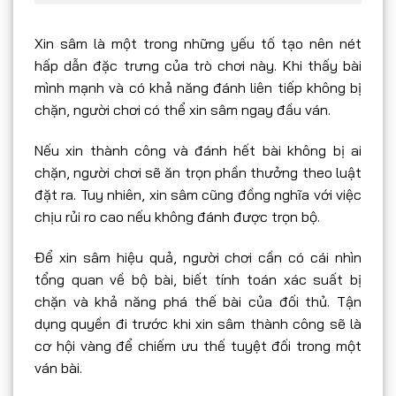
Xin sâm là một trong những yếu tố tạo nên nét
hấp dẫn đặc trưng của trò chơi này. Khi thấy bài
mình mạnh và có khả năng đánh liên tiếp không bị
chặn, người chơi có thể xin sâm ngay đầu ván.
Nếu xin thành công và đánh hết bài không bị ai
chặn, người chơi sẽ ăn trọn phần thưởng theo luật
đặt ra. Tuy nhiên, xin sâm cũng đồng nghĩa với việc
chịu rủi ro cao nếu không đánh được trọn bộ.
Để xin sâm hiệu quả, người chơi cần có cái nhìn
tổng quan về bộ bài, biết tính toán xác suất bị
chặn và khả năng phá thế bài của đối thủ. Tận
dụng quyền đi trước khi xin sâm thành công sẽ là
cơ hội vàng để chiếm ưu thế tuyệt đối trong một
ván bài.