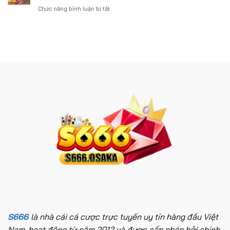
Hút
Những
Chức năng bình luận bị tắt
ở
Đá
Trận
Giải
Gà
Chiến
Mã
Thomo
Nghẹt
Đá
Hòa
Thở
Gà
Mình
Cựa
Vào
Sắt
Đỉnh
Nơi
Cao
Những
Đối
Trận
Kháng
Đấu
Nảy
Lửa
Diễn
Ra
S666
là nhà cái cá cược trực tuyến uy tín hàng đầu Việt
Nam, hoạt động từ năm 2012 và được cấp phép bởi chính