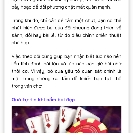
bẫy hoặc để đối phương chặt mất quân mạnh.
Trong khi đó, chỉ cần để tâm một chút, bạn có thể
phát hiện được bài của đối phương đang thiên về
sảnh, đôi hay bài lẻ, từ đó điều chỉnh chiến thuật
phù hợp.
Việc theo dõi cũng giúp bạn nhận biết lúc nào nên
liều lĩnh đánh bài lớn và lúc nào cần giữ bài chờ
thời cơ. Vì vậy, bỏ qua yếu tố quan sát chính là
một trong những sai lầm dễ khiến bạn tụt thế
trong ván chơi.
Quá tự tin khi cầm bài đẹp