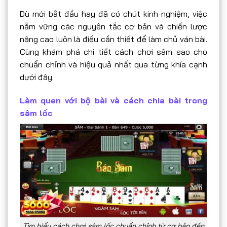
Dù mới bắt đầu hay đã có chút kinh nghiệm, việc
nắm vững các nguyên tắc cơ bản và chiến lược
nâng cao luôn là điều cần thiết để làm chủ ván bài.
Cùng khám phá chi tiết cách chơi sâm sao cho
chuẩn chỉnh và hiệu quả nhất qua từng khía cạnh
dưới đây.
Làm quen với bộ bài và cách chia bài trong
sâm lốc
Tìm hiểu cách chơi sâm lốc chuẩn chỉnh từ cơ bản đến