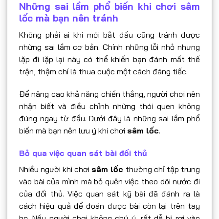
Những sai lầm phổ biến khi chơi sâm
lốc mà bạn nên tránh
Không phải ai khi mới bắt đầu cũng tránh được
những sai lầm cơ bản. Chính những lỗi nhỏ nhưng
lặp đi lặp lại này có thể khiến bạn đánh mất thế
trận, thậm chí là thua cuộc một cách đáng tiếc.
Để nâng cao khả năng chiến thắng, người chơi nên
nhận biết và điều chỉnh những thói quen không
đúng ngay từ đầu. Dưới đây là những sai lầm phổ
biến mà bạn nên lưu ý khi chơi
sâm lốc
.
Bỏ qua việc quan sát bài đối thủ
Nhiều người khi chơi
sâm lốc
thường chỉ tập trung
vào bài của mình mà bỏ quên việc theo dõi nước đi
của đối thủ. Việc quan sát kỹ bài đã đánh ra là
cách hiệu quả để đoán được bài còn lại trên tay
họ. Nếu người chơi không chú ý, rất dễ bị rơi vào