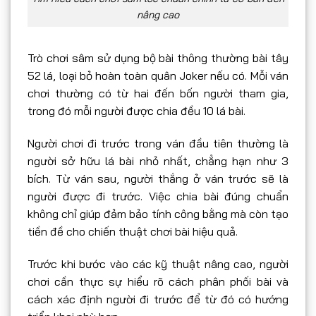
nâng cao
Trò chơi sâm sử dụng bộ bài thông thường bài tây
52 lá, loại bỏ hoàn toàn quân Joker nếu có. Mỗi ván
chơi thường có từ hai đến bốn người tham gia,
trong đó mỗi người được chia đều 10 lá bài.
Người chơi đi trước trong ván đầu tiên thường là
người sở hữu lá bài nhỏ nhất, chẳng hạn như 3
bích. Từ ván sau, người thắng ở ván trước sẽ là
người được đi trước. Việc chia bài đúng chuẩn
không chỉ giúp đảm bảo tính công bằng mà còn tạo
tiền đề cho chiến thuật chơi bài hiệu quả.
Trước khi bước vào các kỹ thuật nâng cao, người
chơi cần thực sự hiểu rõ cách phân phối bài và
cách xác định người đi trước để từ đó có hướng