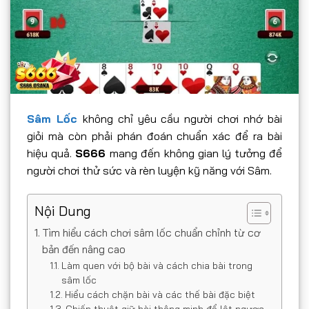
Sâm Lốc
không chỉ yêu cầu người chơi nhớ bài
giỏi mà còn phải phán đoán chuẩn xác để ra bài
hiệu quả.
S666
mang đến không gian lý tưởng để
người chơi thử sức và rèn luyện kỹ năng với Sâm.
Nội Dung
Tìm hiểu cách chơi sâm lốc chuẩn chỉnh từ cơ
bản đến nâng cao
Làm quen với bộ bài và cách chia bài trong
sâm lốc
Hiểu cách chặn bài và các thế bài đặc biệt
Chiến thuật giữ bài thông minh để lật ngược