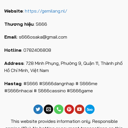
Website
:
https://gemilang.nl/
Thương hiệu
: S666
Email
:
s666osaka@gmail.com
Hotline
: 0782406808
Address
: 728 Minh Phụng, Phường 9, Quận 11, Thành phố
Hồ Chí Minh, Việt Nam
Hastag
: #S666 #S666dangnhap # S666me
#S666nhacai # S666cassino #S666game
This website provides information only. Responsible