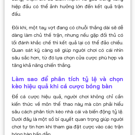
hiệp đấu có thể ảnh hưởng lớn đến kết quả trận
đấu.
Đôi khi, một tay vợt đang có chuỗi thắng dài sẽ dễ
dàng làm chủ thế trận, nhưng nếu gặp đối thủ có
lối đánh khắc chế thì kết quả lại có thể đảo chiều.
Quan sát kỹ càng sẽ giúp người chơi có cái nhìn
sâu sắc hơn, từ đó lựa chọn cửa cược phù hợp và
tăng khả năng chiến thắng.
Làm sao để phân tích tỷ lệ và chọn
kèo hiệu quả khi cá cược bóng bàn
Để cá cược hiệu quả, người chơi không chỉ cần
kiến thức về môn thể thao này mà còn phải hiểu
sâu cách phân tích kèo nhà cái và biến động tỷ lệ.
Dưới đây là một số bí quyết quan trọng giúp người
chơi tự tin hơn khi tham gia đặt cược vào các trận
bóng bàn hấp dẫn.