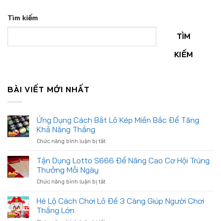
Tìm kiếm
TÌM
KIẾM
BÀI VIẾT MỚI NHẤT
Ứng Dụng Cách Bắt Lô Kép Miền Bắc Để Tăng
Khả Năng Thắng
Chức năng bình luận bị tắt
ở
Ứng
Dụng
Tận Dụng Lotto S666 Để Nâng Cao Cơ Hội Trúng
Cách
Thưởng Mỗi Ngày
Bắt
Chức năng bình luận bị tắt
ở
Lô
Tận
Kép
Dụng
Hé Lộ Cách Chơi Lô Đề 3 Càng Giúp Người Chơi
Miền
Lotto
Bắc
Thắng Lớn
S666
Để