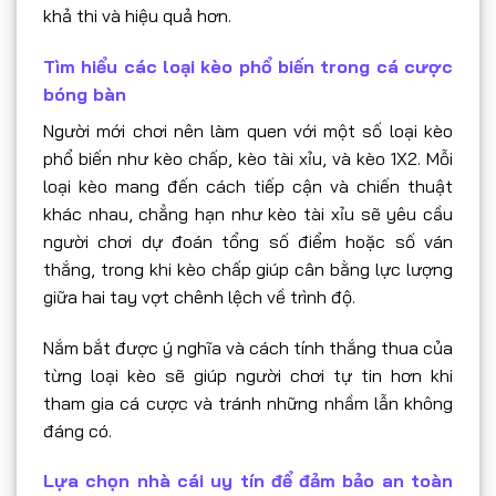
khả thi và hiệu quả hơn.
Tìm hiểu các loại kèo phổ biến trong cá cược
bóng bàn
Người mới chơi nên làm quen với một số loại kèo
phổ biến như kèo chấp, kèo tài xỉu, và kèo 1X2. Mỗi
loại kèo mang đến cách tiếp cận và chiến thuật
khác nhau, chẳng hạn như kèo tài xỉu sẽ yêu cầu
người chơi dự đoán tổng số điểm hoặc số ván
thắng, trong khi kèo chấp giúp cân bằng lực lượng
giữa hai tay vợt chênh lệch về trình độ.
Nắm bắt được ý nghĩa và cách tính thắng thua của
từng loại kèo sẽ giúp người chơi tự tin hơn khi
tham gia cá cược và tránh những nhầm lẫn không
đáng có.
Lựa chọn nhà cái uy tín để đảm bảo an toàn