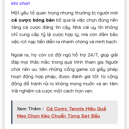
khi chơi
Một yếu tố quan trọng nhưng thường bị người mới
cá cược bóng bàn
bỏ qua là việc chọn đúng nền
tảng cá cược đáng tin cậy. Nhà cái uy tín không
chỉ cung cấp tỷ lệ cược hợp lý, mà còn đảm bảo
việc rút nạp tiền diễn ra nhanh chóng và minh bạch.
Ngoài ra, họ còn có đội ngũ hỗ trợ 24/7, giúp giải
đáp mọi thắc mắc trong quá trình tham gia. Người
chơi nên ưu tiên những cổng game có giấy phép
hoạt động hợp pháp, được đánh giá tốt từ cộng
đồng để tránh rủi ro không mong muốn và an tâm
trải nghiệm cá cược một cách trọn vẹn.
Xem Thêm :
Cá Cược Tennis Hiệu Quả
Mẹo Chọn Kèo Chuẩn Từng Set Đấu