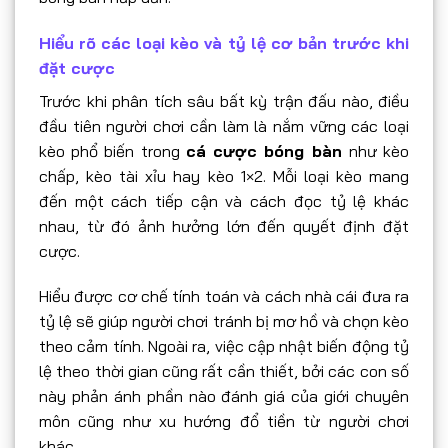
Hiểu rõ các loại kèo và tỷ lệ cơ bản trước khi
đặt cược
Trước khi phân tích sâu bất kỳ trận đấu nào, điều
đầu tiên người chơi cần làm là nắm vững các loại
kèo phổ biến trong
cá cược bóng bàn
như kèo
chấp, kèo tài xỉu hay kèo 1×2. Mỗi loại kèo mang
đến một cách tiếp cận và cách đọc tỷ lệ khác
nhau, từ đó ảnh hưởng lớn đến quyết định đặt
cược.
Hiểu được cơ chế tính toán và cách nhà cái đưa ra
tỷ lệ sẽ giúp người chơi tránh bị mơ hồ và chọn kèo
theo cảm tính. Ngoài ra, việc cập nhật biến động tỷ
lệ theo thời gian cũng rất cần thiết, bởi các con số
này phản ánh phần nào đánh giá của giới chuyên
môn cũng như xu hướng đổ tiền từ người chơi
khác.