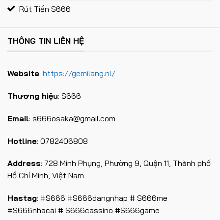
Rút Tiền S666
THÔNG TIN LIÊN HỆ
Website
:
https://gemilang.nl/
Thương hiệu
: S666
Email
:
s666osaka@gmail.com
Hotline
: 0782406808
Address
: 728 Minh Phụng, Phường 9, Quận 11, Thành phố
Hồ Chí Minh, Việt Nam
Hastag
: #S666 #S666dangnhap # S666me
#S666nhacai # S666cassino #S666game